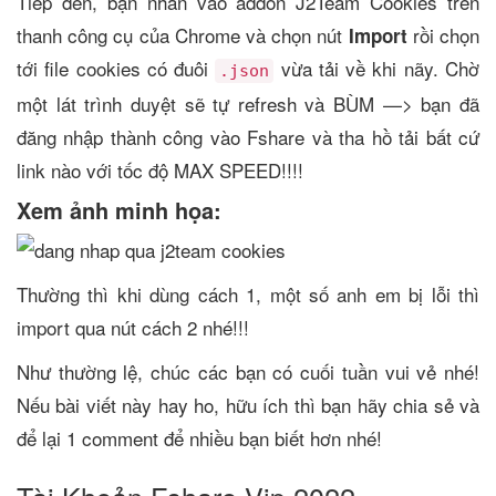
Tiếp đến, bạn nhấn vào addon J2Team Cookies trên
thanh công cụ của Chrome và chọn nút
rồi chọn
Import
tới file cookies có đuôi
vừa tải về khi nãy. Chờ
.json
một lát trình duyệt sẽ tự refresh và BÙM —> bạn đã
đăng nhập thành công vào Fshare và tha hồ tải bất cứ
link nào với tốc độ MAX SPEED!!!!
Xem ảnh minh họa:
Thường thì khi dùng cách 1, một số anh em bị lỗi thì
import qua nút cách 2 nhé!!!
Như thường lệ, chúc các bạn có cuối tuần vui vẻ nhé!
Nếu bài viết này hay ho, hữu ích thì bạn hãy chia sẻ và
để lại 1 comment để nhiều bạn biết hơn nhé!