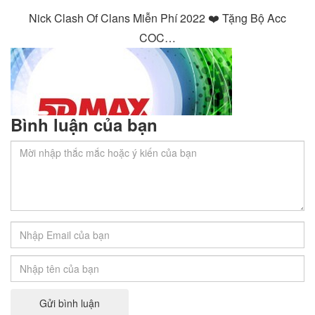
Nick Clash Of Clans Miễn Phí 2022 ❤️️ Tặng Bộ Acc
COC…
Bình luận của bạn
Gói 5dmax là gì? Tính Năng Nổi Bật? Cách
đăng ký và những gói cước 5dmax và cách
nhận tài khoản 5dmax miễn phí
Gói 5dmax là cổng xem phim HD của Viettel, giúp
Gửi bình luận
người dùng…