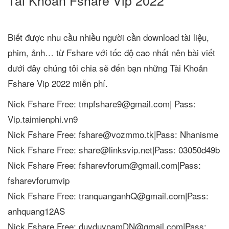
Tài Khoản Fshare Vip 2022
Biết được nhu cầu nhiều người cần download tài liệu,
phim, ảnh… từ Fshare với tốc độ cao nhất nên bài viết
dưới đây chúng tôi chia sẽ đến bạn những Tài Khoản
Fshare Vip 2022 miễn phí.
Nick Fshare Free: tmpfshare9@gmail.com| Pass:
Vip.taimienphi.vn9
Nick Fshare Free: fshare@vozmmo.tk|Pass: Nhanisme
Nick Fshare Free: share@linksvip.net|Pass: 03050d49b
Nick Fshare Free: fsharevforum@gmail.com|Pass:
fsharevforumvip
Nick Fshare Free: tranquanganhQ@gmail.com|Pass:
anhquang12AS
Nick Fshare Free: duyduynamDN@gmail.com|Pass: