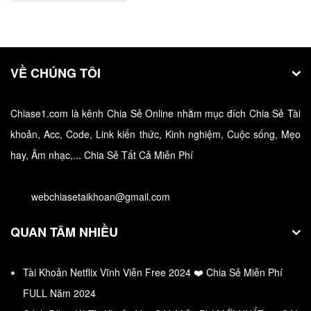
VỀ CHÚNG TÔI
Chiase1.com là kênh Chia Sẻ Online nhằm mục đích Chia Sẻ Tài
khoản, Acc, Code, Link kiến thức, Kinh nghiệm, Cuộc sống, Mẹo
hay, Âm nhạc,... Chia Sẻ Tất Cả Miễn Phí
Tài Khoản App Store Miễn Phí 2022 Acc App
Store Free
webchiasetaikhoan@gmail.com
Tải ngay tải khoản App Stone Miễn Phí 2022 - Cập
QUAN TÂM NHIỀU
nhật…
Tài Khoản Netflix Vĩnh Viễn Free 2024 ❤️ Chia Sẻ Miễn Phí
FULL Năm 2024