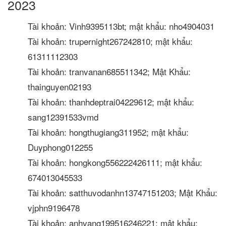
2023
Tài khoản: Vinh9395113bt; mật khẩu: nho4904031
Tài khoản: trupernight267242810; mật khẩu:
61311112303
Tài khoản: tranvanan685511342; Mật Khẩu:
thainguyen02193
Tài khoản: thanhdeptrai04229612; mật khẩu:
sang12391533vmd
Tài khoản: hongthugiang311952; mật khẩu:
Duyphong012255
Tài khoản: hongkong556222426111; mật khẩu:
674013045533
Tài khoản: satthuvodanhn13747151203; Mật Khẩu:
vjphn9196478
Tài khoản: anhvang199516246221; mật khẩu: