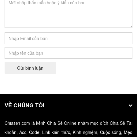
Tài Khoản Lightroom Full Màu Miễn Phí IOS
và Android Mới Nhất 2022
Có bạn nào muốn được sở hữu tài khoản lightroom
free không…
Gửi bình luận
VỀ CHÚNG TÔI
Chiase1.com là kênh Chia Sẻ Online nhằm mục đích Chia Sẻ Tài
Share Tài khoản ELSA Speak trọn đời –
khoản, Acc, Code, Link kiến thức, Kinh nghiệm, Cuộc sống, Mẹo