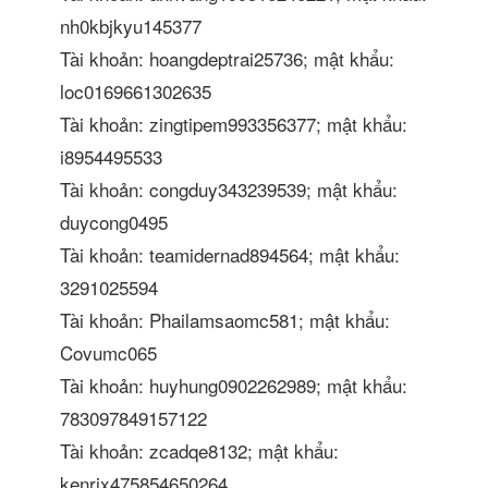
nh0kbjkyu145377
Tài khoản: hoangdeptrai25736; mật khẩu:
loc0169661302635
Tài khoản: zingtipem993356377; mật khẩu:
i8954495533
Tài khoản: congduy343239539; mật khẩu:
duycong0495
Tài khoản: teamidernad894564; mật khẩu:
3291025594
Tài khoản: Phailamsaomc581; mật khẩu:
Covumc065
Tài khoản: huyhung0902262989; mật khẩu:
783097849157122
Tài khoản: zcadqe8132; mật khẩu:
kenrix475854650264