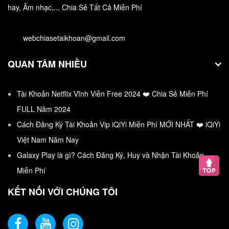
Tặng tài khoản ELSA Pro miễn phí
hay, Âm nhạc,... Chia Sẻ Tất Cả Miễn Phí
ELSA Speak có tên đầy đủ là English Learning
webchiasetaikhoan@gmail.com
Speech Assistant, một…
QUAN TÂM NHIỀU
Tài Khoản Netflix Vĩnh Viễn Free 2024 ❤️ Chia Sẻ Miễn Phí
FULL Năm 2024
Cách Đăng Ký Tài Khoản Vip iQiYi Miễn Phí MỚI NHẤT ❤️ iQiYi
Việt Nam Năm Nay
Galaxy Play là gì? Cách Đăng Ký, Huy và Nhận Tài Khoản
Miễn Phí
KẾT NỐI VỚI CHÚNG TÔI