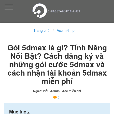
Trang chủ
Acc miễn phí
Gói 5dmax là gì? Tính Năng
Nổi Bật? Cách đăng ký và
những gói cước 5dmax và
cách nhận tài khoản 5dmax
miễn phí
Người viết: Admin
| Acc miễn phí
0
Mục lục