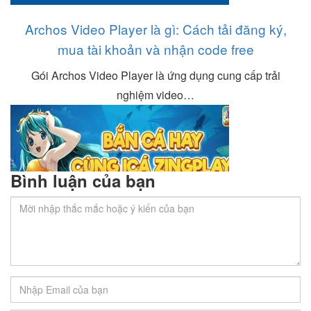
Archos Video Player là gì: Cách tải đăng ký,
mua tài khoản và nhận code free
Gói Archos Video Player là ứng dụng cung cấp trải
nghiệm video…
Bình luận của bạn
Code Icá 2023, Nhận Code Tân Thủ Icá Mới
Nhất ❤️ Tặng Mã Quà Icá