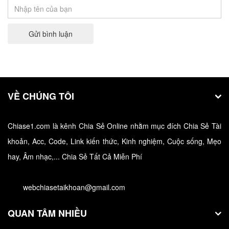
Trò chơi iCa ZingPlay là tựa game bắn cá quen thuộc
với…
Gửi bình luận
VỀ CHÚNG TÔI
Chiase1.com là kênh Chia Sẻ Online nhằm mục đích Chia Sẻ Tài
khoản, Acc, Code, Link kiến thức, Kinh nghiệm, Cuộc sống, Mẹo
Nhận Acc Dls 2024 Miễn Phí ❤️️ Acc Dream
hay, Âm nhạc,... Chia Sẻ Tất Cả Miễn Phí
League Soccer Free
webchiasetaikhoan@gmail.com
Acc Dls 2024 Miễn Phí ❤️️ Acc Dream League Soccer
Free ✅…
QUAN TÂM NHIỀU