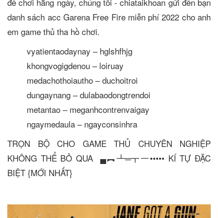
để chơi hằng ngày, chúng tôi - chiataikhoan gửi đến bạn
danh sách acc Garena Free Fire miễn phí 2022 cho anh
em game thủ tha hồ chơi.
vyatientaodaynay – hglshfhjg
khongvogigdenou – loiruay
medachothoiautho – duchoitroi
dungaynang – dulabaodongtrendoi
metantao – meganhcontrenvaigay
ngaymedaula – ngayconsinhra
TRỌN BỘ CHO GAME THỦ CHUYÊN NGHIỆP
KHÔNG THỂ BỎ QUA ▄︻┻═┳一••••• KÍ TỰ ĐẶC
BIỆT {MỚI NHẤT}