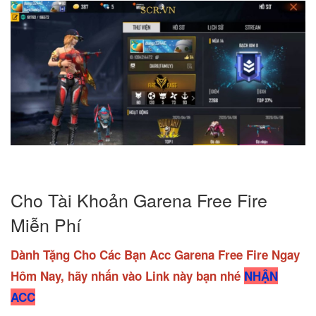
Cho Tài Khoản Garena Free Fire
Miễn Phí
Dành Tặng Cho Các Bạn Acc Garena Free Fire Ngay
Hôm Nay, hãy nhấn vào Link này bạn nhé
NHẬN
ACC