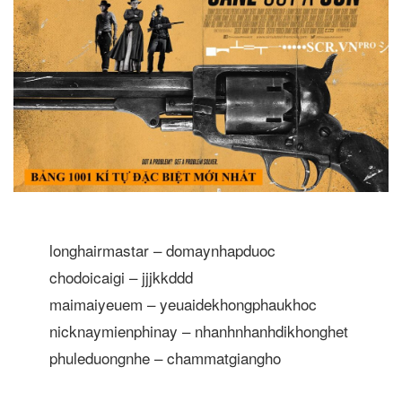
longhairmastar – domaynhapduoc
chodoicaigi – jjjkkddd
maimaiyeuem – yeuaidekhongphaukhoc
nicknaymienphinay – nhanhnhanhdikhonghet
phuleduongnhe – chammatgiangho