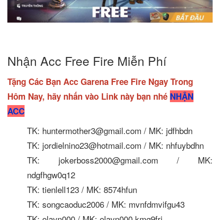
Nhận Acc Free Fire Miễn Phí
Tặng Các Bạn Acc Garena Free Fire Ngay Trong
Hôm Nay, hãy nhấn vào Link này bạn nhé
NHẬN
ACC
TK: huntermother3@gmail.com / MK: jdfhbdn
TK: jordielnino23@hotmail.com / MK: nhfuybdhn
TK: jokerboss2000@gmail.com / MK:
ndgfhgw0q12
TK: tienlell123 / MK: 8574hfun
TK: songcaoduc2006 / MK: mvnfdmvifgu43
TK: olavn000 / MK: olavn000.kmg9fri