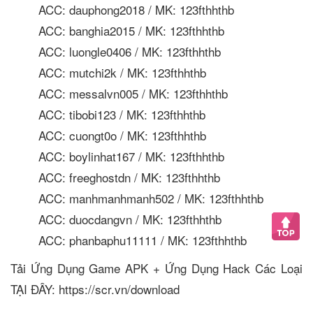
ACC: dauphong2018 / MK: 123fthhthb
ACC: banghia2015 / MK: 123fthhthb
ACC: luongle0406 / MK: 123fthhthb
ACC: mutchi2k / MK: 123fthhthb
ACC: messalvn005 / MK: 123fthhthb
ACC: tibobi123 / MK: 123fthhthb
ACC: cuongt0o / MK: 123fthhthb
ACC: boylinhat167 / MK: 123fthhthb
ACC: freeghostdn / MK: 123fthhthb
ACC: manhmanhmanh502 / MK: 123fthhthb
ACC: duocdangvn / MK: 123fthhthb
ACC: phanbaphu11111 / MK: 123fthhthb
Tải Ứng Dụng Game APK + Ứng Dụng Hack Các Loại
TẠI ĐÂY: https://scr.vn/download