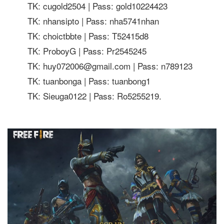
TK: cugold2504 | Pass: gold10224423
TK: nhansipto | Pass: nha5741nhan
TK: choictbbte | Pass: T52415d8
TK: ProboyG | Pass: Pr2545245
TK: huy072006@gmail.com | Pass: n789123
TK: tuanbonga | Pass: tuanbong1
TK: Sieuga0122 | Pass: Ro5255219.