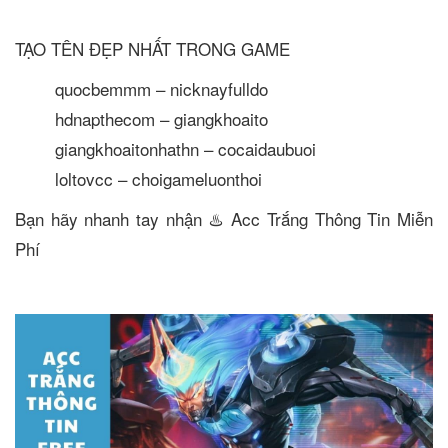
TẠO TÊN ĐẸP NHẤT TRONG GAME
quocbemmm – nicknayfulldo
hdnapthecom – giangkhoaito
giangkhoaitonhathn – cocaidaubuoi
loltovcc – choigameluonthoi
Bạn hãy nhanh tay nhận ♨️ Acc Trắng Thông Tin Miễn
Phí