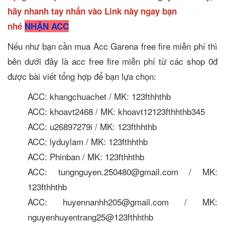
hãy nhanh tay nhấn vào Link này ngay bạn
nhé
NHẬN ACC
Nếu như bạn cần mua Acc Garena free fire miễn phí thì
bên dưới đây là acc free fire miễn phí từ các shop 0đ
được bài viết tổng hợp để bạn lựa chọn:
ACC: khangchuachet / MK: 123fthhthb
ACC: khoavt2468 / MK: khoavt12123fthhthb345
ACC: u26897279i / MK: 123fthhthb
ACC: lyduylam / MK: 123fthhthb
ACC: Phinban / MK: 123fthhthb
ACC: tungnguyen.250480@gmail.com / MK:
123fthhthb
ACC: huyennanhh205@gmail.com / MK:
nguyenhuyentrang25@123fthhthb