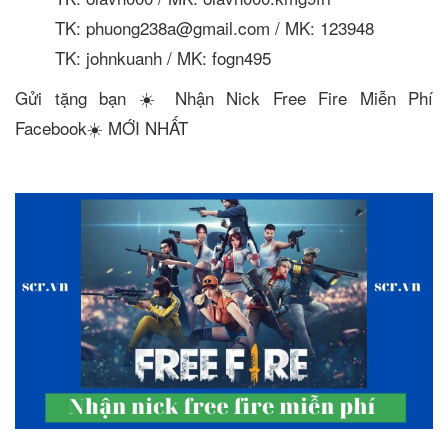
TK: phuong238a@gmail.com / MK: 123948
TK: johnkuanh / MK: fogn495
Gửi tặng bạn ☀️ Nhận Nick Free Fire Miễn Phí
Facebook☀️ MỚI NHẤT