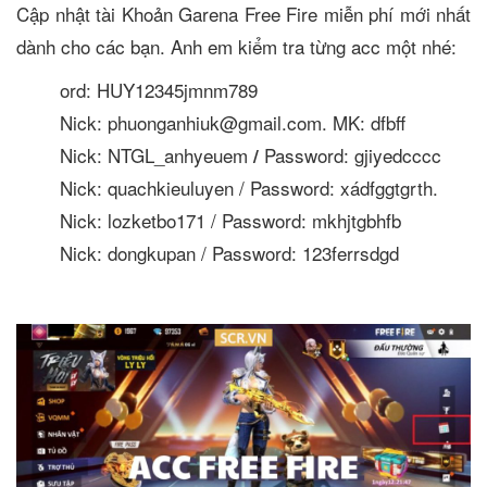
Cập nhật tài Khoản Garena Free Fire miễn phí mới nhất
dành cho các bạn. Anh em kiểm tra từng acc một nhé:
ord: HUY12345jmnm789
Nick: phuonganhiuk@gmail.com. MK: dfbff
Nick: NTGL_anhyeuem
Password: gjiyedcccc
/
Nick: quachkieuluyen / Password: xádfggtgrth.
Nick: lozketbo171 / Password: mkhjtgbhfb
Nick: dongkupan / Password: 123ferrsdgd