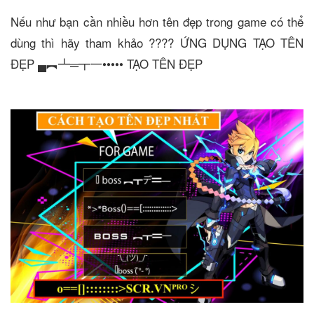
Nếu như bạn cần nhiều hơn tên đẹp trong game có thể
dùng thì hãy tham khảo ???? ỨNG DỤNG TẠO TÊN
ĐẸP ▄︻┻═┳一••••• TẠO TÊN ĐẸP