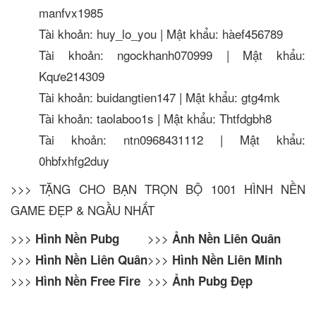
manfvx1985
Tài khoản: huy_lo_you | Mật khẩu: hàef456789
Tài khoản: ngockhanh070999 | Mật khẩu:
Kqưe214309
Tài khoản: buidangtien147 | Mật khẩu: gtg4mk
Tài khoản: taolaboo1s | Mật khẩu: Thtfdgbh8
Tài khoản: ntn0968431112 | Mật khẩu:
0hbfxhfg2duy
>>> TẶNG CHO BẠN TRỌN BỘ 1001 HÌNH NỀN
GAME ĐẸP & NGẦU NHẤT
>>>
>>>
Hình Nền Pubg
Ảnh Nền Liên Quân
>>>
>>>
Hình Nền Liên Quân
Hình Nền Liên Minh
>>>
>>>
Hình Nền Free Fire
Ảnh Pubg Đẹp