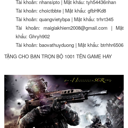
Tài khoản: nhansipto | Mật khẩu: tyh54436nhan
Tài khoản: choictbbte | Mật khẩu: gfbHKd8
Tài khoản: quangvietybpa | Mật khẩu: trhrt345
Tài khoản: maigiakhiem2008@gmail.com | Mật
khẩu: Ghryh902
Tài khoản: baovathuyduong | Mật khẩu: btrhhr6506
TẶNG CHO BẠN TRỌN BỘ 1001 TÊN GAME HAY