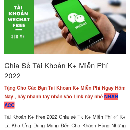
Chia Sẻ Tài Khoản K+ Miễn Phí
2022
Tặng Cho Các Bạn Tài Khoản K+ Miễn Phí Ngay Hôm
Nay , hãy nhanh tay nhấn vào Link này nhé
NHẬN
ACC
Tài Khoản K+ Free 2022 Chia sẻ Tk K+ Miễn Phí ✅ K+
Là Kho Ứng Dụng Mang Đến Cho Khách Hàng Những