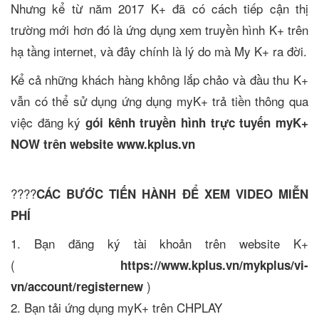
Nhưng kể từ năm 2017 K+ đã có cách tiếp cận thị
trường mới hơn đó là ứng dụng xem truyền hình K+ trên
hạ tầng internet, và đây chính là lý do mà My K+ ra đời.
Kể cả những khách hàng không lắp chảo và đầu thu K+
vẫn có thể sử dụng ứng dụng myK+ trả tiền thông qua
việc đăng ký
gói kênh truyền hình trực tuyến myK+
NOW trên website www.kplus.vn
????
CÁC BƯỚC TIẾN HÀNH ĐỂ XEM VIDEO MIỄN
PHÍ
1. Bạn đăng ký tài khoản trên website K+
(
https://www.kplus.vn/mykplus/vi-
)
vn/account/registernew
2. Bạn tải ứng dụng myK+ trên CHPLAY