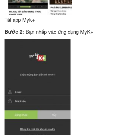
Tải app Myk+
Bạn nhấp vào ứng dụng MyK+
Bước 2: