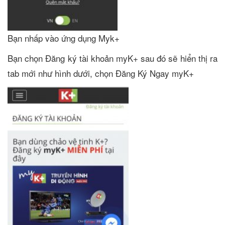
Bạn nhấp vào ứng dụng Myk+
Bạn chọn Đăng ký tài khoản myK+ sau đó sẽ hiển thị ra
tab mới như hình dưới, chọn Đăng Ký Ngay myK+