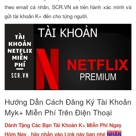
theo email cá nhân, SCR.VN sẽ tiến hành xác minh và
gửi tài khoản K+ đến cho từng người.
Hướng Dẫn Cách Đăng Ký Tài Khoản
Myk+ Miễn Phí Trên Điện Thoại
Dành Tặng Các Bạn Tài Khoản K+ Miễn Phí Ngay
Hôm Nay , hãy nhấn vào Link này bạn nhé
NHẬN