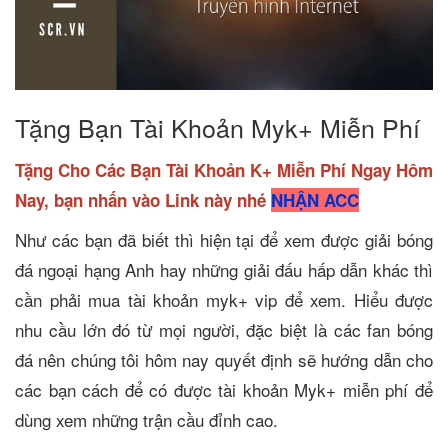
Tặng Bạn Tài Khoản Myk+ Miễn Phí
Tặng Cho Các Bạn Tài Khoản K+ Miễn Phí Ngay Hôm
Nay, bạn nhấn vào Link này nhé
NHẬN ACC
Như các bạn đã biết thì hiện tại để xem được giải bóng
đá ngoại hạng Anh hay những giải đấu hấp dẫn khác thì
cần phải mua tài khoản myk+ vip để xem. Hiểu được
nhu cầu lớn đó từ mọi người, đặc biệt là các fan bóng
đá nên chúng tôi hôm nay quyết định sẽ hướng dẫn cho
các bạn cách để có được tài khoản Myk+ miễn phí để
dùng xem những trận cầu đỉnh cao.