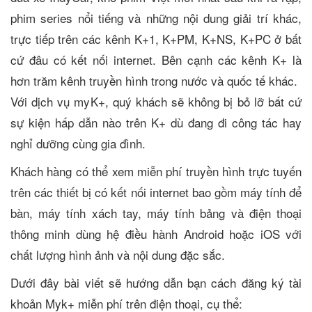
phim series nổi tiếng và những nội dung giải trí khác,
trực tiếp trên các kênh K+1, K+PM, K+NS, K+PC ở bất
cứ đâu có kết nối internet. Bên cạnh các kênh K+ là
hơn trăm kênh truyền hình trong nước và quốc tế khác.
Với dịch vụ myK+, quý khách sẽ không bị bỏ lỡ bất cứ
sự kiện hấp dẫn nào trên K+ dù đang đi công tác hay
nghỉ dưỡng cùng gia đình.
Khách hàng có thể xem miễn phí truyền hình trực tuyến
trên các thiết bị có kết nối internet bao gồm máy tính để
bàn, máy tính xách tay, máy tính bảng và điện thoại
thông minh dùng hệ điều hành Android hoặc iOS với
chất lượng hình ảnh và nội dung đặc sắc.
Dưới đây bài viết sẽ hướng dẫn bạn cách đăng ký tài
khoản Myk+ miễn phí trên điện thoại, cụ thể: