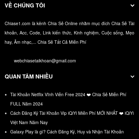
VỀ CHÚNG TÔI
Chiase1.com là kênh Chia Sẻ Online nhằm mục đích Chia Sẻ Tài
khoản, Acc, Code, Link kiến thức, Kinh nghiệm, Cuộc sống, Mẹo
Share tài khoản VIP Nhaccuatui mới nhất
hay, Âm nhạc,... Chia Sẻ Tất Cả Miễn Phí
Share tài khoản VIP Nhaccuatui mới nhất. Hãy truy
webchiasetaikhoan@gmail.com
cập ngay bài…
QUAN TÂM NHIỀU
Tài Khoản Netflix Vĩnh Viễn Free 2024 ❤️ Chia Sẻ Miễn Phí
FULL Năm 2024
Cách Đăng Ký Tài Khoản Vip iQiYi Miễn Phí MỚI NHẤT ❤️ iQiYi
Việt Nam Năm Nay
Galaxy Play là gì? Cách Đăng Ký, Huy và Nhận Tài Khoản