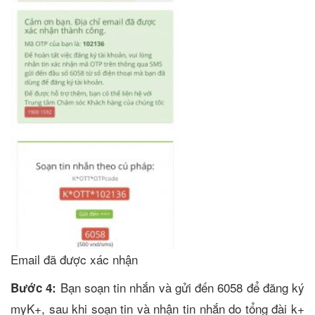
Email đã được xác nhận
Bạn soạn tin nhắn và gửi đến 6058 để đăng ký
Bước 4:
myK+, sau khi soạn tin và nhận tin nhắn do tổng đài k+