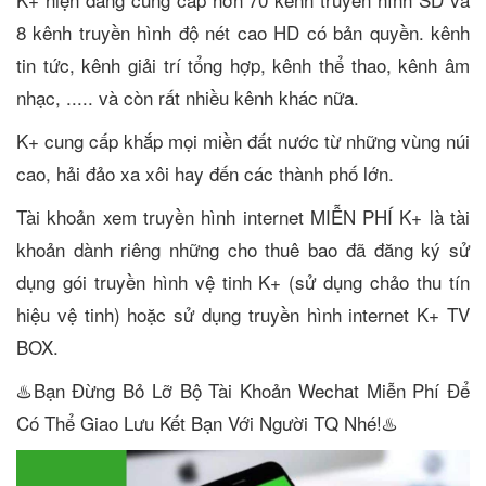
8 kênh truyền hình độ nét cao HD có bản quyền. kênh
tin tức, kênh giải trí tổng hợp, kênh thể thao, kênh âm
nhạc, ..... và còn rất nhiều kênh khác nữa.
K+ cung cấp khắp mọi miền đất nước từ những vùng núi
cao, hải đảo xa xôi hay đến các thành phố lớn.
Tài khoản xem truyền hình internet MIỄN PHÍ K+ là tài
khoản dành riêng những cho thuê bao đã đăng ký sử
dụng gói truyền hình vệ tinh K+ (sử dụng chảo thu tín
hiệu vệ tinh) hoặc sử dụng truyền hình internet K+ TV
BOX.
♨️Bạn Đừng Bỏ Lỡ Bộ Tài Khoản Wechat Miễn Phí Để
Có Thể Giao Lưu Kết Bạn Với Người TQ Nhé!♨️