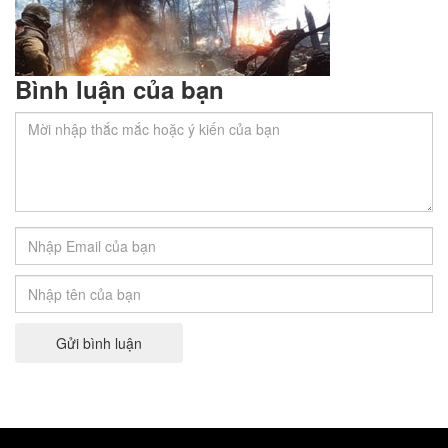
Bình luận của bạn
Acc Liên Minh Free 2022 ❤️ Top Acc Lol
Miễn Phí Update Mới Nhất
Tổng Hợp Acc Lol Free 2022 Cho Anh Em Yêu Thích
Game…
Gửi bình luận