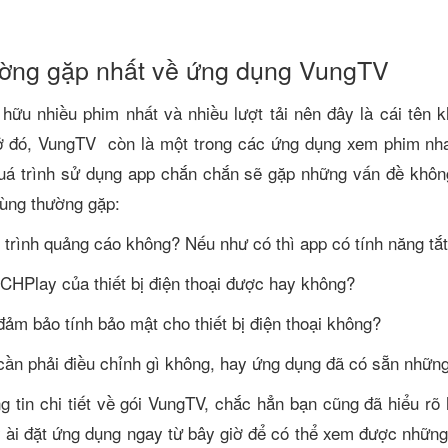
ường gặp nhất về ứng dụng VungTV
hữu nhiều phim nhất và nhiều lượt tải nên đây là cái tên 
ở đó, VungTV còn là một trong các ứng dụng xem phim nha
 quá trình sử dụng app chắn chắn sẽ gặp những vấn đề kh
ùng thường gặp:
 trình quảng cáo không? Nếu như có thì app có tính năng t
n CHPlay của thiết bị điện thoại được hay không?
ảm bảo tính bảo mật cho thiết bị điện thoại không?
 cần phải điều chỉnh gì không, hay ứng dụng đã có sẵn nhữn
ng tin chi tiết về gói VungTV, chắc hẳn bạn cũng đã hiểu 
 ài đặt ứng dụng ngay từ bây giờ để có thể xem được nhữn