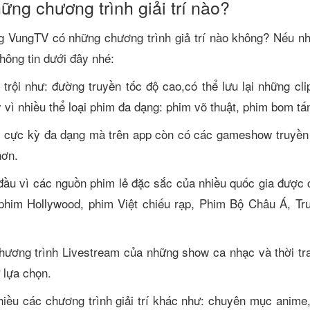
ng chương trình giải trí nào?
ng VungTV có những chương trình giả trí nào không? Nếu n
thông tin dưới đây nhé:
trội như: đường truyền tốc độ cao,có thể lưu lại những cli
 vì nhiều thể loại phim đa dạng: phim võ thuật, phim bom t
 cực kỳ đa dạng mà trên app còn có các gameshow truyền h
hơn.
ầu vì các nguồn phim lẻ đặc sắc của nhiều quốc gia được c
him Hollywood, phim Việt chiếu rạp, Phim Bộ Châu Á, Tr
hương trình Livestream của những show ca nhạc và thời tr
 lựa chọn.
iều các chương trình giải trí khác như: chuyên mục anime,