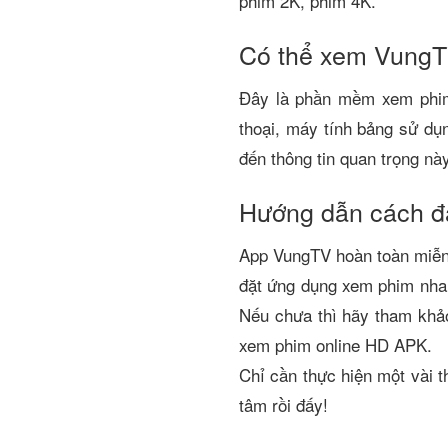
phim 2K, phim 4K.
Có thể xem VungT
Đây là phần mềm xem phim v
thoại, máy tính bảng sử dụ
đến thông tin quan trọng nà
Hướng dẫn cách đă
App VungTV hoàn toàn miễn 
đặt ứng dụng xem phim nhan
Nếu chưa thì hãy tham khả
xem phim online HD APK.
Chỉ cần thực hiện một vài 
tâm rồi đấy!