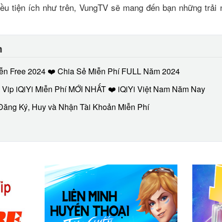
iều tiện ích như trên, VungTV sẽ mang đến bạn những trải n
m
Viễn Free 2024 ❤️ Chia Sẻ Miễn Phí FULL Năm 2024
ip iQiYi Miễn Phí MỚI NHẤT ❤️ iQiYi Việt Nam Năm Nay
 Đăng Ký, Huy và Nhận Tài Khoản Miễn Phí