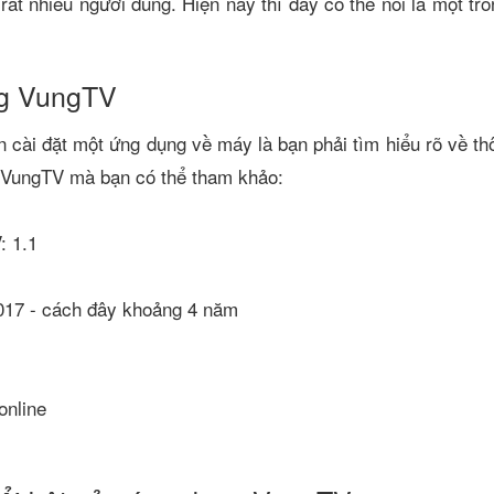
 rất nhiều người dùng. Hiện nay thì đây có thể nói là một 
ng VungTV
n cài đặt một ứng dụng về máy là bạn phải tìm hiểu rõ về th
ề VungTV mà bạn có thể tham khảo:
: 1.1
2017 - cách đây khoảng 4 năm
online