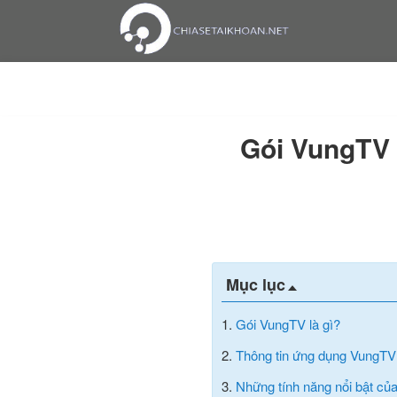
Gói VungTV H
Mục lục
1.
Gói VungTV là gì?
2.
Thông tin ứng dụng VungTV
3.
Những tính năng nổi bật c