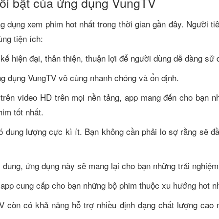
ổi bật của ứng dụng VungTV
dụng xem phim hot nhất trong thời gian gần đây. Người ti
ng tiện ích:
kế hiện đại, thân thiện, thuận lợi để người dùng dễ dàng sử 
ng dụng VungTV vô cùng nhanh chóng và ổn định.
trên video HD trên mọi nền tảng, app mang đến cho bạn nhữn
im tốt nhất.
 dung lượng cực kì ít. Bạn không cần phải lo sợ rằng sẽ đầ
dung, ứng dụng này sẽ mang lại cho bạn những trải nghiệm t
, app cung cấp cho bạn những bộ phim thuộc xu hướng hot nh
V còn có khả năng hỗ trợ nhiều định dạng chất lượng cao 