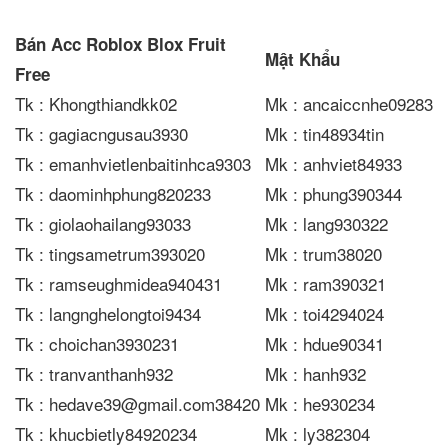
Bán Acc Roblox Blox Fruit
Mật Khẩu
Free
Tk : Khongthiandkk02
Mk : ancaiccnhe09283
Tk : gagiacngusau3930
Mk : tin48934tin
Tk : emanhvietlenbaitinhca9303
Mk : anhviet84933
Tk : daominhphung820233
Mk : phung390344
Tk : giolaohailang93033
Mk : lang930322
Tk : tingsametrum393020
Mk : trum38020
Tk : ramseughmidea940431
Mk : ram390321
Tk : langnghelongtoi9434
Mk : toi4294024
Tk : choichan3930231
Mk : hdue90341
Tk : tranvanthanh932
Mk : hanh932
Tk : hedave39@gmail.com38420
Mk : he930234
Tk : khucbietly84920234
Mk : ly382304