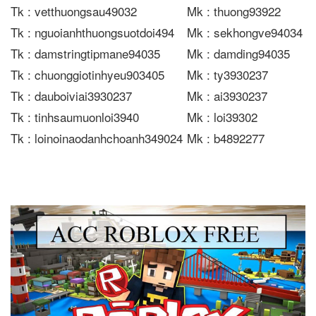
Tk : vetthuongsau49032
Mk : thuong93922
Tk : nguoianhthuongsuotdoi494
Mk : sekhongve94034
Tk : damstringtipmane94035
Mk : damding94035
Tk : chuonggiotinhyeu903405
Mk : ty3930237
Tk : dauboiviai3930237
Mk : ai3930237
Tk : tinhsaumuonloi3940
Mk : loi39302
Tk : loinoinaodanhchoanh349024
Mk : b4892277