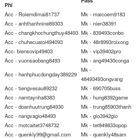
Pass
Phí
Acc - Roiemdimai81737
Mk - maicoem9183
Acc - anhthanhnine89303
Mk - nien38391
Acc - changkhochungthuy48493
Mk - 839493conbo
Acc - chuhecuatoi494093
Mk - 48r8993roixong
Acc- biensovip49403
Mk - vip39402pro
Acc - vuonsaobang8493
Mk - ang49430conga
Mk -
Acc - hanhphucdongday389229
48493493ongvang
Acc - tiengvesau89232
Mk - 690705buss
Acc - namtaynha8383
Mk - hung8392game
Acc - doanhuutrung84930
Mk - trung85903thanh
Acc - nangvagio48493
Mk - gio3942gio
Acc - motcaitet3748732
Mk - tet849833opop
Acc - quenkly99@gmail.com
Mk - quenkly48sam