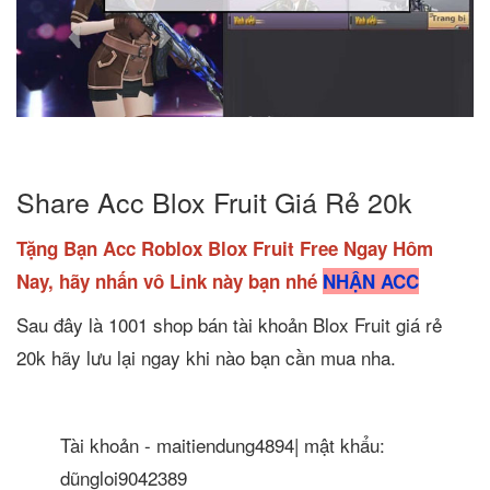
Share Acc Blox Fruit Giá Rẻ 20k
Tặng Bạn Acc Roblox Blox Fruit Free Ngay Hôm
Nay, hãy nhấn vô Link này bạn nhé
NHẬN ACC
Sau đây là 1001 shop bán tài khoản Blox Fruit giá rẻ
20k hãy lưu lại ngay khi nào bạn cần mua nha.
Tài khoản - maitiendung4894| mật khẩu:
dũngloi9042389