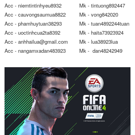
Acc - niemtintinhyeu8932
Mk - tintuong892447
Acc - cauvongsaumua8822
Mk - vong842020
Acc - phamhuytuan38293
Mk - tuan4892244tuan
Acc - uoctinhcua2ta8392
Mk - haita73923924
Acc - anhhailua@gmail.com
Mk - lua38923lua
Acc - nangamxadan483923
Mk - dan48242949