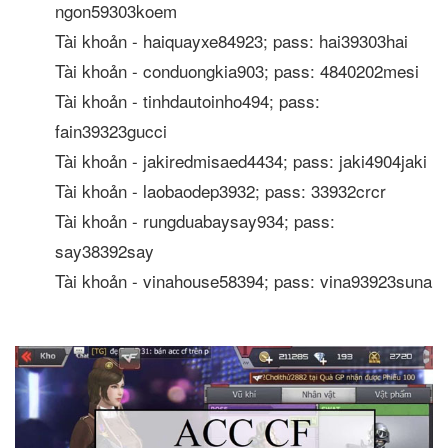
ngon59303koem
Tài khoản - haiquayxe84923; pass: hai39303hai
Tài khoản - conduongkia903; pass: 4840202mesi
Tài khoản - tinhdautoinho494; pass:
fain39323gucci
Tài khoản - jakiredmisaed4434; pass: jaki4904jaki
Tài khoản - laobaodep3932; pass: 33932crcr
Tài khoản - rungduabaysay934; pass:
say38392say
Tài khoản - vinahouse58394; pass: vina93923suna