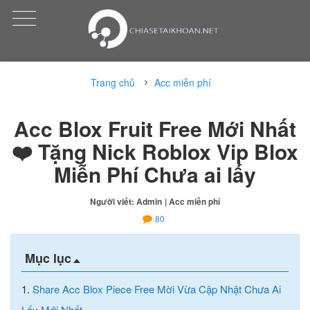
Trang chủ
Acc miễn phí
Acc Blox Fruit Free Mới Nhất
❤️️ Tặng Nick Roblox Vip Blox
Miễn Phí Chưa ai lấy
Người viết: Admin
| Acc miễn phí
80
Mục lục
1.
Share Acc Blox Piece Free Mời Vừa Cập Nhật Chưa Ai
Lấy Mới Nhất