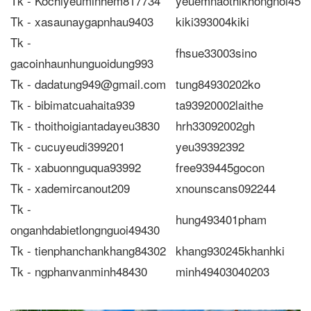
Tk - Kochiyeuminhem817734
yeuemnaothikhongnoi45
Tk - xasaunaygapnhau9403
kiki393004kiki
Tk -
fhsue33003sino
gacoinhaunhunguoidung993
Tk - dadatung949@gmail.com
tung84930202ko
Tk - bibimatcuahaita939
ta93920002laithe
Tk - thoithoigiantadayeu3830
hrh33092002gh
Tk - cucuyeudi399201
yeu39392392
Tk - xabuonnguqua93992
free939445gocon
Tk - xademircanout209
xnounscans092244
Tk -
hung493401pham
onganhdabietlongnguoi49430
Tk - tienphanchankhang84302
khang930245khanhki
Tk - ngphanvanminh48430
minh49403040203