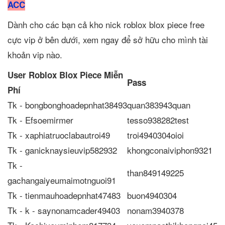
ACC
Dành cho các bạn cả kho nick roblox blox piece free
cực vip ở bên dưới, xem ngay để sở hữu cho mình tài
khoản vip nào.
User Roblox Blox Piece Miễn
Pass
Phí
Tk - bongbonghoadepnhat38493
quan383943quan
Tk - Efsoemirmer
tesso938282test
Tk - xaphiatruoclabautroi49
troi4940304oioi
Tk - ganicknaysieuvip582932
khongconaiviphon9321
Tk -
than849149225
gachangaiyeumaimotnguoi91
Tk - tienmauhoadepnhat47483
buon4940304
Tk - k - saynonamcader49403
nonam3940378