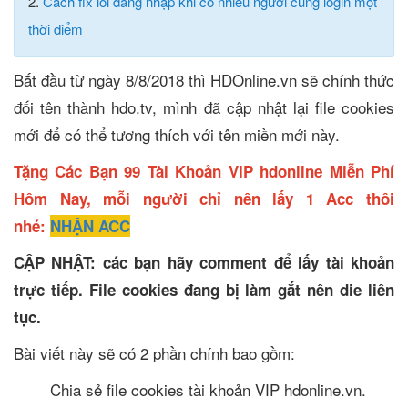
2.
Cách fix lỗi đăng nhập khi có nhiều người cùng login một
thời điểm
Bắt đầu từ ngày 8/8/2018 thì HDOnline.vn sẽ chính thức
đối tên thành hdo.tv, mình đã cập nhật lại file cookies
mới để có thể tương thích với tên miền mới này.
Tặng Các Bạn 99 Tài Khoản VIP hdonline Miễn Phí
Hôm Nay, mỗi người chỉ nên lấy 1 Acc thôi
nhé:
NHẬN ACC
CẬP NHẬT: các bạn hãy comment để lấy tài khoản
trực tiếp. File cookies đang bị làm gắt nên die liên
tục.
Bài viết này sẽ có 2 phần chính bao gồm:
Chia sẻ file cookies tài khoản VIP hdonline.vn.