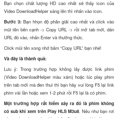
Bạn chọn chất lượng HD cao nhất sẽ thấy icon của
Video DownloadHelper sáng lên thì nhấn vào icon.
Bạn hhọn độ phân giải cao nhất và click vào
Bước 3:
mũi tên bên cạnh -> Copy URL -> rồi mở tab mới, dán
URL đó vào, nhấn Enter và thưởng thức.
Click mũi tên xong nhớ bấm “Copy URL” bạn nhé!
Và đây là thành quả:
Lưu ý: Trong trường hợp không lấy được link phim
(Video DownloadHelper màu xám) hoặc lúc play phim
trên tab mới mà đen thui thì bạn hãy vui lòng F5 lại link
phim vài lần hoặc xem 1-2 phút rồi F5 lại là có phim.
Một trường hợp rất hiếm xảy ra đó là phim không
. Nếu như bạn rơi
có sub khi xem trên
Play HLS M3u8