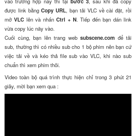
vào trường hợp này thì tại
, sau khi đã copy
bước 3
được link bằng
, bạn tải VLC về cài đặt, rồi
Copy URL
mở
lên và nhấn
. Tiếp đến bạn dán link
VLC
Ctrl + N
vừa copy lúc nãy vào.
Cuối cùng, bạn lên trang web
để tải
subscene.com
sub, thường thì có nhiều sub cho 1 bộ phim nên bạn cứ
việc tải về và kéo thả file sub vào VLC, khi nào sub
chuẩn thì xem phim thôi.
Video toàn bộ quá trình thực hiện chỉ trong 3 phút 21
giây, mời bạn xem qua :