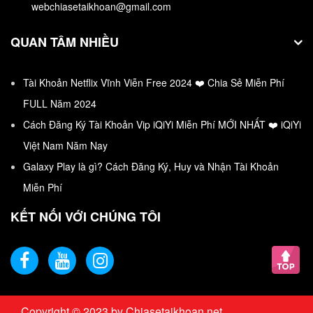
Phục
webchiasetaikhoan@gmail.com
Cho Acc Liên Quân Miễn Phí Vip mới được cập nhất
QUAN TÂM NHIỀU
❤️…
Tài Khoản Netflix Vĩnh Viễn Free 2024 ❤️ Chia Sẻ Miễn Phí
FULL Năm 2024
Cách Đăng Ký Tài Khoản Vip iQiYi Miễn Phí MỚI NHẤT ❤️ iQiYi
Việt Nam Năm Nay
Galaxy Play là gì? Cách Đăng Ký, Huy và Nhận Tài Khoản
Miễn Phí
KẾT NỐI VỚI CHÚNG TÔI
Copyright © 2023 by Chiasetaikhoan.net