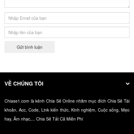
Cho acc Truy Kích VIP 2022 – Tặng 500+
Nick Truy Kích Vip miễn phí không bị block
Truy Kích là một game bắn súng online tương tự như
những…
Gửi bình luận
VỀ CHÚNG TÔI
Chiase1.com là kênh Chia Sẻ Online nhằm mục đích Chia Sẻ Tài
khoản, Acc, Code, Link kiến thức, Kinh nghiệm, Cuộc sống, Mẹo
Cho Acc Liên Quân Miễn Phí VIP ❤️ Tặng
hay, Âm nhạc,... Chia Sẻ Tất Cả Miễn Phí
Nick LQ VIP Miễn Phí Full Tướng Full Trang