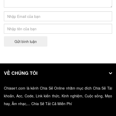
Hướng dẫn tải và cài đặt Brawlhalla - Game
chiến đấu sử thi miễn phí
Brawlhalla là tựa game chiến đấu 2D hoàn toàn miễn
phí nơi người…
Gửi bình luận
VỀ CHÚNG TÔI
Chiase1.com là kênh Chia Sẻ Online nhằm mục đích Chia Sẻ Tài
Hướng dẫn Download và cài đặt Bandicam
khoản, Acc, Code, Link kiến thức, Kinh nghiệm, Cuộc sống, Mẹo
Full Crack 2020
hay, Âm nhạc,... Chia Sẻ Tất Cả Miễn Phí
Bandicam Full Crack là một trong những phần mềm