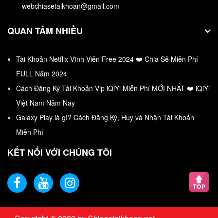
webchiasetaikhoan@gmail.com
của Wíndows hỗ…
QUAN TÂM NHIỀU
Tài Khoản Netflix Vĩnh Viễn Free 2024 ❤️ Chia Sẻ Miễn Phí
FULL Năm 2024
Cách Đăng Ký Tài Khoản Vip iQiYi Miễn Phí MỚI NHẤT ❤️ iQiYi
Việt Nam Năm Nay
Galaxy Play là gì? Cách Đăng Ký, Huy và Nhận Tài Khoản
Miễn Phí
KẾT NỐI VỚI CHÚNG TÔI