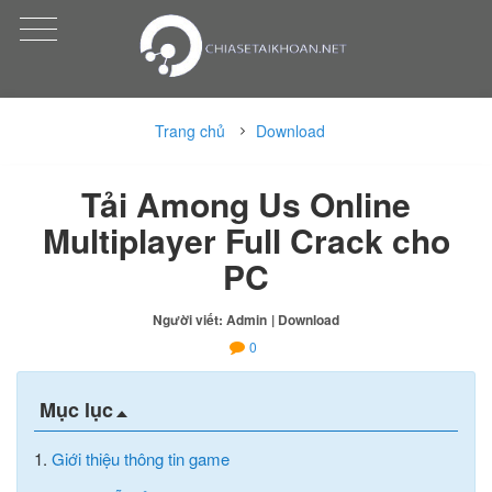
Trang chủ
Download
Tải Among Us Online
Multiplayer Full Crack cho
PC
Người viết: Admin
| Download
0
Mục lục
1.
Giới thiệu thông tin game