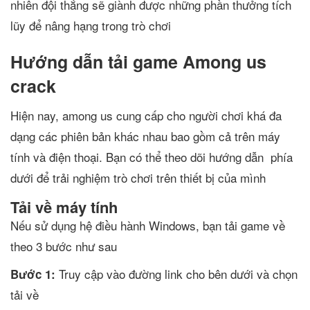
nhiên đội thắng sẽ giành được những phần thưởng tích
lũy để nâng hạng trong trò chơi
Hướng dẫn tải game Among us
crack
Hiện nay, among us cung cấp cho người chơi khá đa
dạng các phiên bản khác nhau bao gồm cả trên máy
tính và điện thoại. Bạn có thể theo dõi hướng dẫn phía
dưới để trải nghiệm trò chơi trên thiết bị của mình
Tải về máy tính
Nếu sử dụng hệ điều hành Windows, bạn tải game về
theo 3 bước như sau
Truy cập vào đường link cho bên dưới và chọn
Bước 1:
tải về