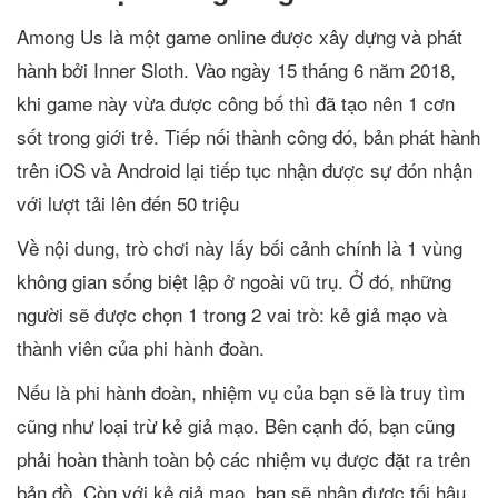
Among Us là một game online được xây dựng và phát
hành bởi Inner Sloth. Vào ngày 15 tháng 6 năm 2018,
khi game này vừa được công bố thì đã tạo nên 1 cơn
sốt trong giới trẻ. Tiếp nối thành công đó, bản phát hành
trên iOS và Android lại tiếp tục nhận được sự đón nhận
với lượt tải lên đến 50 triệu
Về nội dung, trò chơi này lấy bối cảnh chính là 1 vùng
không gian sống biệt lập ở ngoài vũ trụ. Ở đó, những
người sẽ được chọn 1 trong 2 vai trò: kẻ giả mạo và
thành viên của phi hành đoàn.
Nếu là phi hành đoàn, nhiệm vụ của bạn sẽ là truy tìm
cũng như loại trừ kẻ giả mạo. Bên cạnh đó, bạn cũng
phải hoàn thành toàn bộ các nhiệm vụ được đặt ra trên
bản đồ. Còn với kẻ giả mạo, bạn sẽ nhận được tối hậu