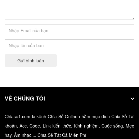
Font UTM - Tải UTM Font: Bộ 500 phông chữ
UTM Việt hóa
Font UTM là bộ font chữ tiếng Việt - là tên viết…
Gửi bình luận
VỀ CHÚNG TÔI
Chiase1.com là kênh Chia Sẻ Online nhằm mục đích Chia Sẻ Tài
Tải Oxford Advanced Learner's Dictionary
khoản, Acc, Code, Link kiến thức, Kinh nghiệm, Cuộc sống, Mẹo
9th phiên bản mới
hay, Âm nhạc,... Chia Sẻ Tất Cả Miễn Phí