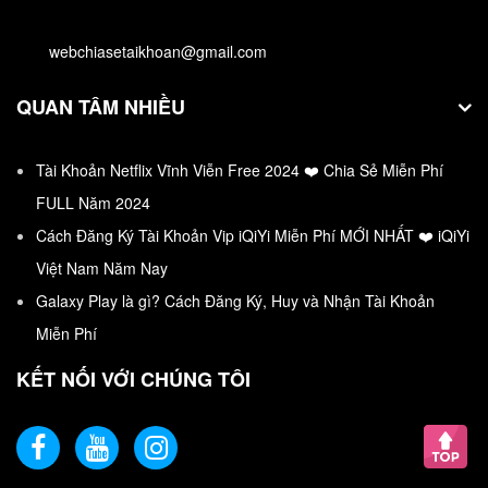
Oxford Advanced Learner’s Dictionary (OALD) 9th của
webchiasetaikhoan@gmail.com
nhà xuất bản Đại học Oxford.
QUAN TÂM NHIỀU
Tài Khoản Netflix Vĩnh Viễn Free 2024 ❤️ Chia Sẻ Miễn Phí
FULL Năm 2024
Cách Đăng Ký Tài Khoản Vip iQiYi Miễn Phí MỚI NHẤT ❤️ iQiYi
Việt Nam Năm Nay
Galaxy Play là gì? Cách Đăng Ký, Huy và Nhận Tài Khoản
Miễn Phí
KẾT NỐI VỚI CHÚNG TÔI