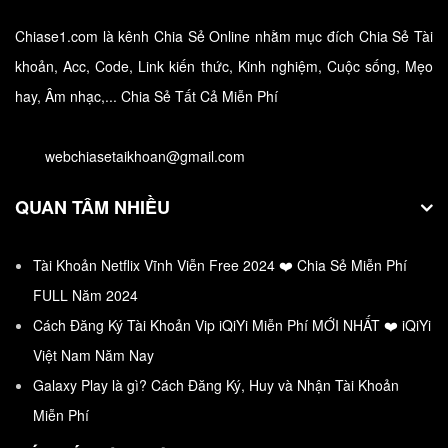
Chiase1.com là kênh Chia Sẻ Online nhằm mục đích Chia Sẻ Tài
khoản, Acc, Code, Link kiến thức, Kinh nghiệm, Cuộc sống, Mẹo
Hướng dẫn tải và cài đặt Sketchup Full Crack
hay, Âm nhạc,... Chia Sẻ Tất Cả Miễn Phí
Bạn đã biết Sketchup được xem là công cụ chuyên vẽ
webchiasetaikhoan@gmail.com
mô…
QUAN TÂM NHIỀU
Tài Khoản Netflix Vĩnh Viễn Free 2024 ❤️ Chia Sẻ Miễn Phí
FULL Năm 2024
Cách Đăng Ký Tài Khoản Vip iQiYi Miễn Phí MỚI NHẤT ❤️ iQiYi
Việt Nam Năm Nay
Galaxy Play là gì? Cách Đăng Ký, Huy và Nhận Tài Khoản
Miễn Phí