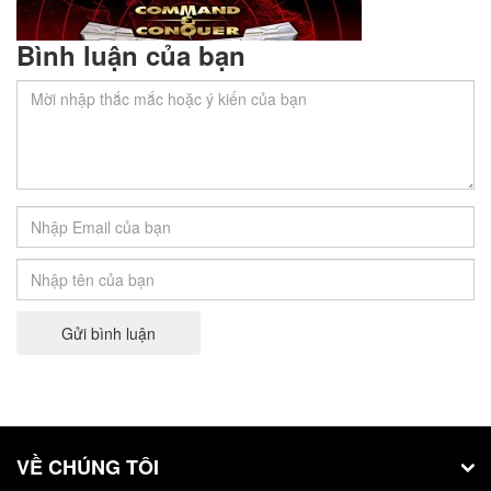
Bình luận của bạn
Tải Game Báo Động Đỏ Red Alert 2 Full
Crack
Red Alert 2 là phiên bản game tiếp theo của
Command & Conquer…
Gửi bình luận
VỀ CHÚNG TÔI