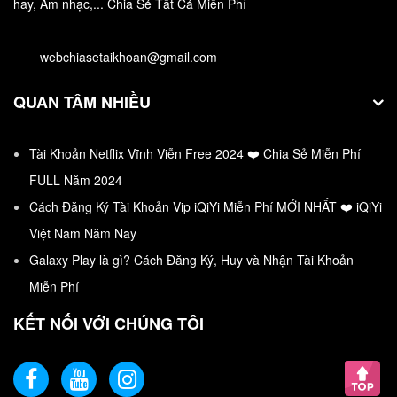
hay, Âm nhạc,... Chia Sẻ Tất Cả Miễn Phí
Free Pascal là phần mềm học lập trình Pascal chuyên
webchiasetaikhoan@gmail.com
nghiệp và…
QUAN TÂM NHIỀU
Tài Khoản Netflix Vĩnh Viễn Free 2024 ❤️ Chia Sẻ Miễn Phí
FULL Năm 2024
Cách Đăng Ký Tài Khoản Vip iQiYi Miễn Phí MỚI NHẤT ❤️ iQiYi
Việt Nam Năm Nay
Galaxy Play là gì? Cách Đăng Ký, Huy và Nhận Tài Khoản
Miễn Phí
KẾT NỐI VỚI CHÚNG TÔI