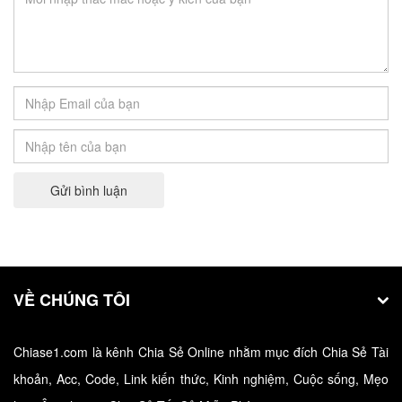
Tải Game Báo Động Đỏ Red Alert 2 Full
Crack
Red Alert 2 là phiên bản game tiếp theo của
Command & Conquer…
Gửi bình luận
VỀ CHÚNG TÔI
Chiase1.com là kênh Chia Sẻ Online nhằm mục đích Chia Sẻ Tài
Tải Pascal - Download Turbo Pascal, phần
khoản, Acc, Code, Link kiến thức, Kinh nghiệm, Cuộc sống, Mẹo
mềm học lập trình