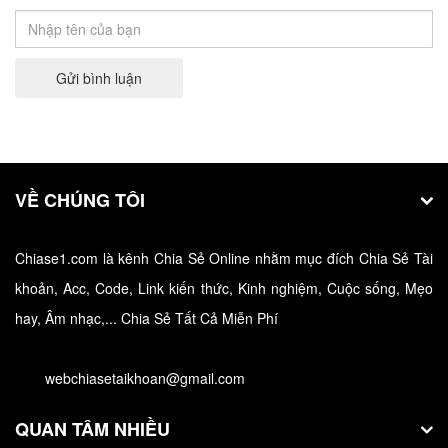
miễn phí…
Gửi bình luận
VỀ CHÚNG TÔI
Chiase1.com là kênh Chia Sẻ Online nhằm mục đích Chia Sẻ Tài
Hướng dẫn tải và cài đặt và sử dụng 3uTools
khoản, Acc, Code, Link kiến thức, Kinh nghiệm, Cuộc sống, Mẹo
hay, Âm nhạc,... Chia Sẻ Tất Cả Miễn Phí
3uTools là công cụ giúp người dùng có thể giao tiếp
với thiết…
webchiasetaikhoan@gmail.com
QUAN TÂM NHIỀU