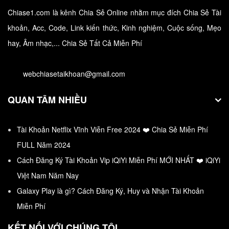
Chiase1.com là kênh Chia Sẻ Online nhằm mục đích Chia Sẻ Tài
Download Tải Và Cài Đặt Photoshop Full
khoản, Acc, Code, Link kiến thức, Kinh nghiệm, Cuộc sống, Mẹo
Crack
hay, Âm nhạc,... Chia Sẻ Tất Cả Miễn Phí
Tất cả các liên kết và cách hướng dẫn cài đặt phần…
webchiasetaikhoan@gmail.com
QUAN TÂM NHIỀU
Tài Khoản Netflix Vĩnh Viễn Free 2024 ❤️ Chia Sẻ Miễn Phí
FULL Năm 2024
Cách Đăng Ký Tài Khoản Vip iQiYi Miễn Phí MỚI NHẤT ❤️ iQiYi
Việt Nam Năm Nay
Galaxy Play là gì? Cách Đăng Ký, Huy và Nhận Tài Khoản
Miễn Phí
KẾT NỐI VỚI CHÚNG TÔI