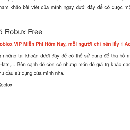
tham khảo bài viết của mình ngay dưới đây để có được mộ
ó Robux Free
blox VIP Miễn Phí Hôm Nay, mỗi người chỉ nên lấy 1 Ac
 những tài khoản dưới đây để có thể sử dụng để tha hồ m
 Hats,... Bên cạnh đó còn có những món đồ giá trị khác ca
 nhu cầu sử dụng của mình nha.