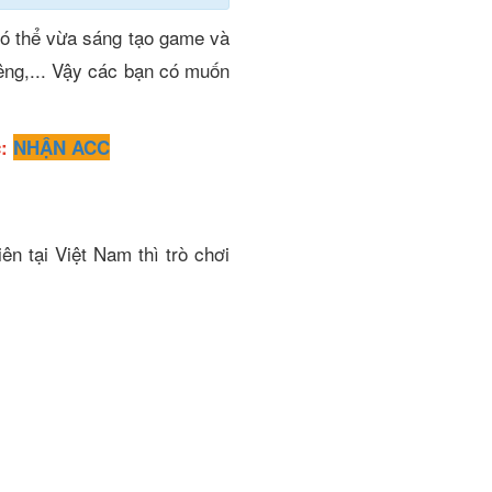
có thể vừa sáng tạo game và
êng,... Vậy các bạn có muốn
:
NHẬN ACC
n tại Việt Nam thì trò chơi