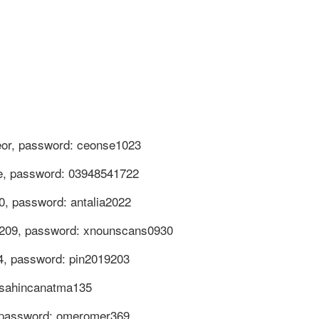
eor, password: ceonse1023
e, password: 03948541722
, password: antalia2022
t209, password: xnounscans0930
4, password: pin2019203
: sahincanatma135
, password: omeromer369