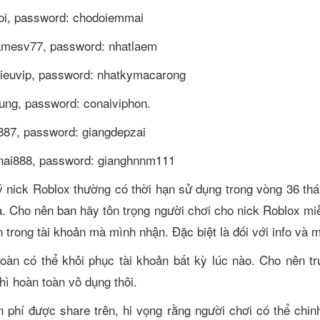
voi, password: chodoiemmai
amesv77, password: nhatlaem
sieuvip, password: nhatkymacarong
ung, password: conaiviphon.
887, password: giangdepzai
nai888, password: gianghnnm111
nick Roblox thường có thời hạn sử dụng trong vòng 36 thán
. Cho nên ban hãy tôn trọng người chơi cho nick Roblox miễ
in trong tài khoản mà mình nhận. Đặc biệt là đối với info và
toàn có thể khôi phục tài khoản bất kỳ lúc nào. Cho nên 
hì hoàn toàn vô dụng thôi.
 phí được share trên, hi vọng rằng người chơi có thể ch