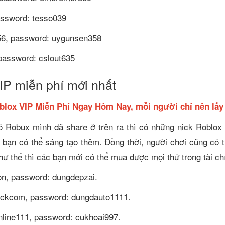
assword: tesso039
56, password: uygunsen358
 password: cslout635
IP miễn phí mới nhất
blox VIP Miễn Phí Ngay Hôm Nay, mỗi người chỉ nên lấy
 Robux mình đã share ở trên ra thì có những nick Roblox
 bạn có thể sáng tạo thêm. Đồng thời, người chơi cũng có 
hư thế thì các bạn mới có thể mua được mọi thứ trong tài c
on, password: dungdepzai.
ickcom, password: dungdauto1111.
nline111, password: cukhoai997.