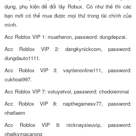
dụng, phụ kiện để đổi lấy Robux. Có như thế thì các
bạn mới có thể mua được mọi thứ trong tài chính của
mình.
Acc Roblox VIP 1: muatheron, password: dungdepzai.
Acc Roblox VIP 2: dangkynickcom, password:
dungdauto1111.
Acc Roblox VIP 3: vaytienonline111, password:
cukhoai997.
Acc Roblox VIP 7: votuyetvoi, password: chodoiemmai
Acc Roblox VIP 8: napthegamesv77, password:
nhatlaem
Acc Roblox VIP 9: nicknaysieuvip, password:
nhatkymacarong