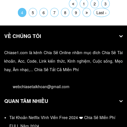
1
2
3
4
5
6
7
8
9
Last ›
VỀ CHÚNG TÔI
Acc Liên Minh Free 2022 ❤️ Top Acc Lol
Miễn Phí Update Mới Nhất
Chiase1.com là kênh Chia Sẻ Online nhằm mục đích Chia Sẻ Tài
khoản, Acc, Code, Link kiến thức, Kinh nghiệm, Cuộc sống, Mẹo
Tổng Hợp Acc Lol Free 2022 Cho Anh Em Yêu Thích
Game…
hay, Âm nhạc,... Chia Sẻ Tất Cả Miễn Phí
webchiasetaikhoan@gmail.com
QUAN TÂM NHIỀU
Tài Khoản Netflix Vĩnh Viễn Free 2024 ❤️ Chia Sẻ Miễn Phí
FULL Năm 2024