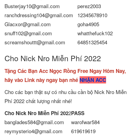
Busterjay10@gmail.com
perez2003
ranchdressing104@gmail.com
12345678910
Glacxor@gmail.com
goha4905
snuff102@gmail.com
whatthefuck102
screamshouttt@gmail.com
64851325454
Cho Nick Nro Miễn Phí 2022
Tặng Các Bạn Acc Ngọc Rồng Free Ngay Hôm Nay,
hãy vào Link này ngay bạn nhé
NHẬN ACC
Cho các bạn thật sự có nhu cầu cần bộ Nick Nro Miễn
Phí 2022 chất lượng nhất nhé!
2
Cho Nick Nro Miễn Phí 202
PASS
banglades584@gmail.com
warofwar584
reymysterio4@gmail.com
619619619