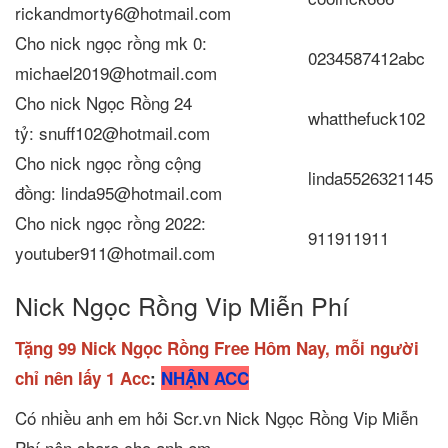
rickandmorty6@hotmail.com
Cho nick ngọc rồng mk 0:
0234587412abc
michael2019@hotmail.com
Cho nick Ngọc Rồng 24
whatthefuck102
tỷ: snuff102@hotmail.com
Cho nick ngọc rồng cộng
linda5526321145
đồng: linda95@hotmail.com
Cho nick ngọc rồng 2022:
911911911
youtuber911@hotmail.com
Nick Ngọc Rồng Vip Miễn Phí
Tặng 99 Nick Ngọc Rồng Free Hôm Nay, mỗi người
chỉ nên lấy 1 Acc
:
NHẬN ACC
Có nhiều anh em hỏi Scr.vn Nick Ngọc Rồng Vip Miễn
Phí nên share cho anh em