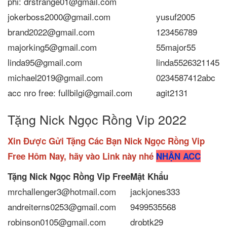
phi: drstrange01@gmail.com
jokerboss2000@gmail.com
yusuf2005
brand2022@gmail.com
123456789
majorking5@gmail.com
55major55
linda95@gmail.com
linda5526321145
michael2019@gmail.com
0234587412abc
acc nro free: fullbilgi@gmail.com
agit2131
Tặng Nick Ngọc Rồng Vip 2022
Xin Được Gửi Tặng Các Bạn Nick Ngọc Rồng Vip
Free Hôm Nay, hãy vào Link này nhé
NHẬN ACC
Tặng Nick Ngọc Rồng Vip
Free
Mật Khẩu
mrchallenger3@hotmail.com
jackjones333
andreiterns0253@gmail.com
9499535568
robinson0105@gmail.com
drobtk29