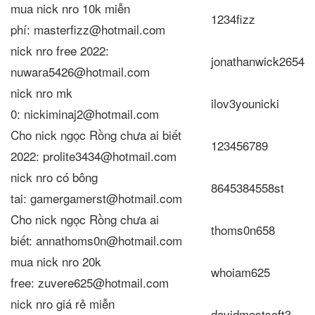
mua nick nro 10k miễn
1234fizz
phí: masterfizz@hotmail.com
nick nro free 2022:
jonathanwick2654
nuwara5426@hotmail.com
nick nro mk
ilov3younicki
0: nickiminaj2@hotmail.com
Cho nick ngọc Rồng chưa ai biết
123456789
2022: prolite3434@hotmail.com
nick nro có bông
8645384558st
tai: gamergamerst@hotmail.com
Cho nick ngọc Rồng chưa ai
thoms0n658
biết: annathoms0n@hotmail.com
mua nick nro 20k
whoiam625
free: zuvere625@hotmail.com
nick nro giá rẻ miễn
davidmostsoft3