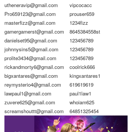
utheneravip@gmail.com
vipcocacc
Pro659123@gmail.com
prouser659
masterfizz@gmail.com
1234fizz
gamergamerst@gmail.com
8645384558st
danielset95@gmail.com
123456789
johnnysins5@gmail.com
123456789
prolite3434@gmail.com
123456789
rickandmorty6@gmail.com
coolrick666
bigxantares@gmail.com
kingxantares1
reymysterio4@gmail.com
619619619
lawpaul1@gmail.com
paul1law1
zuvere625@gmail.com
whoiam625
screamshouttt@gmail.com
64851325454