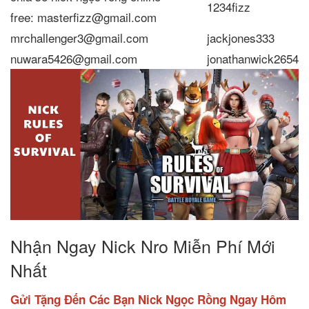
1234fizz
free: masterfizz@gmail.com
mrchallenger3@gmail.com
jackjones333
nuwara5426@gmail.com
jonathanwick2654
Nhận Ngay Nick Nro Miễn Phí Mới
Nhất
Gửi Tặng Đến Các Bạn Nick Ngọc Rồng Ngay Hôm