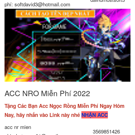
phí: softdavid3@hotmail.com
ACC NRO Miễn Phí 2022
Tặng Các Bạn Acc Ngọc Rồng Miễn Phí Ngay Hôm
Nay, hãy nhấn vào Link này nhé
NHẬN ACC
acc nr mien
3569851426