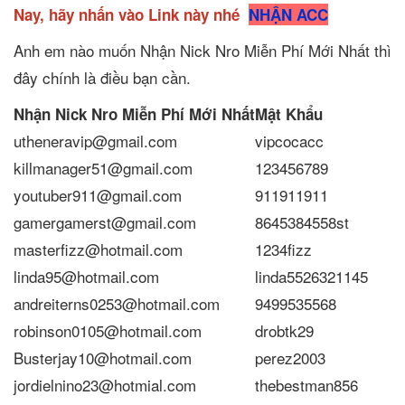
Nay, hãy nhấn vào Link này nhé
NHẬN ACC
Anh em nào muốn Nhận Nick Nro Miễn Phí Mới Nhất thì
đây chính là điều bạn cần.
Nhận Nick Nro Miễn Phí Mới Nhất
Mật Khẩu
utheneravip@gmail.com
vipcocacc
killmanager51@gmail.com
123456789
youtuber911@gmail.com
911911911
gamergamerst@gmail.com
8645384558st
masterfizz@hotmail.com
1234fizz
linda95@hotmail.com
linda5526321145
andreiterns0253@hotmail.com
9499535568
robinson0105@hotmail.com
drobtk29
Busterjay10@hotmail.com
perez2003
jordielnino23@hotmial.com
thebestman856