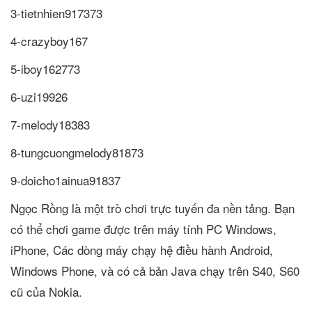
3-tietnhien917373
4-crazyboy167
5-iboy162773
6-uzi19926
7-melody18383
8-tungcuongmelody81873
9-doicho1ainua91837
Ngọc Rồng là một trò chơi trực tuyến đa nền tảng. Bạn
có thể chơi game được trên máy tính PC Windows,
iPhone, Các dòng máy chạy hệ điều hành Android,
Windows Phone, và có cả bản Java chạy trên S40, S60
cũ của Nokia.