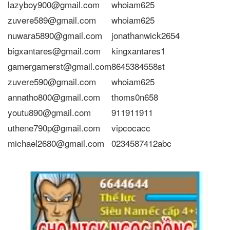
lazyboy900@gmail.com
whoiam625
zuvere589@gmail.com
whoiam625
nuwara5890@gmail.com
jonathanwick2654
bigxantares@gmail.com
kingxantares1
gamergamerst@gmail.com
8645384558st
zuvere590@gmail.com
whoiam625
annatho800@gmail.com
thoms0n658
youtu890@gmail.com
911911911
uthene790p@gmail.com
vipcocacc
michael2680@gmail.com
0234587412abc