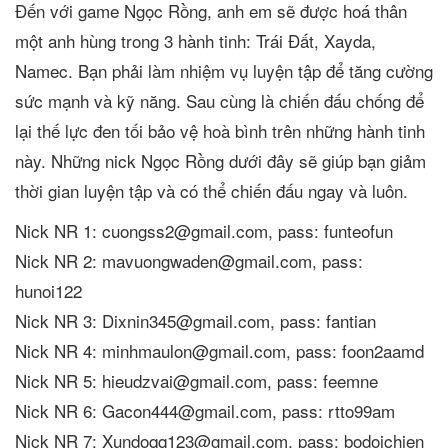
Đến với game Ngọc Rồng, anh em sẽ được hoá thân
một anh hùng trong 3 hành tinh: Trái Đất, Xayda,
Namec. Bạn phải làm nhiệm vụ luyện tập để tăng cường
sức mạnh và kỹ năng. Sau cùng là chiến đấu chống để
lại thế lực đen tối bảo vệ hoà bình trên những hành tinh
này. Những nick Ngọc Rồng dưới đây sẽ giúp bạn giảm
thời gian luyện tập và có thể chiến đấu ngay và luôn.
Nick NR 1: cuongss2@gmail.com, pass: funteofun
Nick NR 2: mavuongwaden@gmail.com, pass:
hunoi122
Nick NR 3: Dixnin345@gmail.com, pass: fantian
Nick NR 4: minhmaulon@gmail.com, pass: foon2aamd
Nick NR 5: hieudzvai@gmail.com, pass: feemne
Nick NR 6: Gacon444@gmail.com, pass: rtto99am
Nick NR 7: Xundoqq123@gmail.com, pass: bodoichien