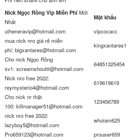
Mới
Nick Ngọc Rồng Vip Miễn Phí
Mật khẩu
Nhất
utheneravip@hotmail.com
vipcocacc
mua nick nro giá rẻ miễn
kingxantares1
phí: bigxantares@hotmail.com
Cho nick Ngọc Rồng
64851325454
sv1: screamshouttt@hotmail.com
Nick nro free 2022:
619619619
reymysterio4@hotmail.com
Cho nick nr thật
123456789
100: killmanager51@hotmail.com
nick nro free 2022:
whoiam625
lazyboy5@hotmail.com
Pro659123@hotmail.com
prouser659