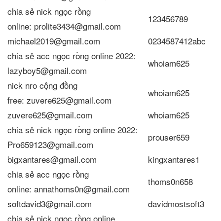
chia sẻ nick ngọc rồng
123456789
online: prolite3434@gmail.com
michael2019@gmail.com
0234587412abc
chia sẻ acc ngọc rồng online 2022:
whoiam625
lazyboy5@gmail.com
nick nro cộng đồng
whoiam625
free: zuvere625@gmail.com
zuvere625@gmail.com
whoiam625
chia sẻ nick ngọc rồng online 2022:
prouser659
Pro659123@gmail.com
bigxantares@gmail.com
kingxantares1
chia sẻ acc ngọc rồng
thoms0n658
online: annathoms0n@gmail.com
softdavid3@gmail.com
davidmostsoft3
chia sẻ nick ngọc rồng online