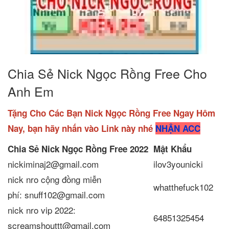
Chia Sẻ Nick Ngọc Rồng Free Cho
Anh Em
Tặng Cho Các Bạn Nick Ngọc Rồng Free Ngay Hôm
Nay, bạn hãy nhấn vào Link này nhé
NHẬN ACC
Chia Sẻ Nick Ngọc Rồng Free
2022
Mật Khẩu
nickiminaj2@gmail.com
ilov3younicki
nick nro cộng đồng miễn
whatthefuck102
phí: snuff102@gmail.com
nick nro vip 2022:
64851325454
screamshouttt@gmail.com