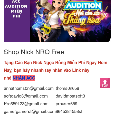
Shop Nick NRO Free
Tặng Các Bạn Nick Ngọc Rồng Miễn Phí Ngay Hôm
Nay, bạn hãy nhanh tay nhấn vào Link này
nhé
NHẬN ACC
annathoms0n@gmail.com
thoms0n658
softdavid3@gmail.com
davidmostsoft3
Pro659123@gmail.com
prouser659
gamergamerst@gmail.com
8645384558st