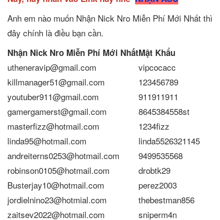
Anh em nào muốn Nhận Nick Nro Miễn Phí Mới Nhất thì
đây chính là điều bạn cần.
Nhận Nick Nro Miễn Phí Mới Nhất
Mật Khẩu
utheneravip@gmail.com
vipcocacc
killmanager51@gmail.com
123456789
youtuber911@gmail.com
911911911
gamergamerst@gmail.com
8645384558st
masterfizz@hotmail.com
1234fizz
linda95@hotmail.com
linda5526321145
andreiterns0253@hotmail.com
9499535568
robinson0105@hotmail.com
drobtk29
Busterjay10@hotmail.com
perez2003
jordielnino23@hotmial.com
thebestman856
zaitsev2022@hotmail.com
sniperm4n