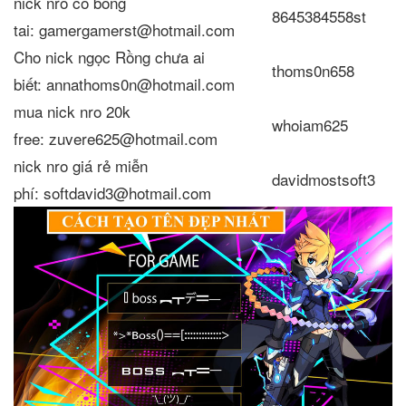
nick nro có bông
8645384558st
tai: gamergamerst@hotmail.com
Cho nick ngọc Rồng chưa ai
thoms0n658
biết: annathoms0n@hotmail.com
mua nick nro 20k
whoiam625
free: zuvere625@hotmail.com
nick nro giá rẻ miễn
davidmostsoft3
phí: softdavid3@hotmail.com