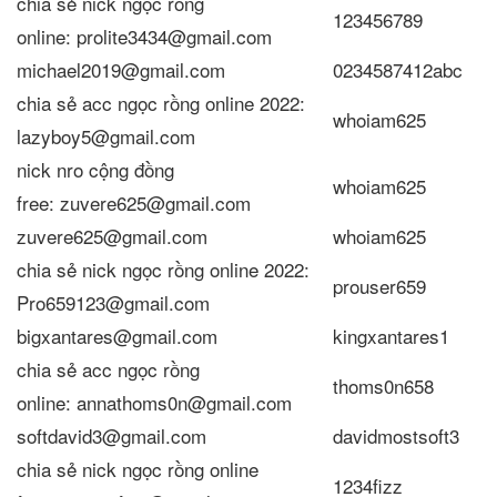
chia sẻ nick ngọc rồng
123456789
online: prolite3434@gmail.com
michael2019@gmail.com
0234587412abc
chia sẻ acc ngọc rồng online 2022:
whoiam625
lazyboy5@gmail.com
nick nro cộng đồng
whoiam625
free: zuvere625@gmail.com
zuvere625@gmail.com
whoiam625
chia sẻ nick ngọc rồng online 2022:
prouser659
Pro659123@gmail.com
bigxantares@gmail.com
kingxantares1
chia sẻ acc ngọc rồng
thoms0n658
online: annathoms0n@gmail.com
softdavid3@gmail.com
davidmostsoft3
chia sẻ nick ngọc rồng online
1234fizz