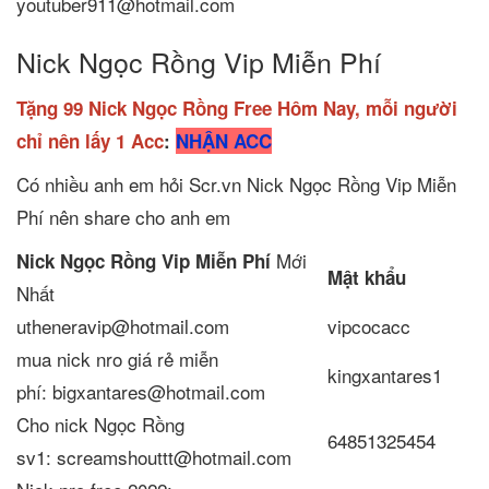
youtuber911@hotmail.com
Nick Ngọc Rồng Vip Miễn Phí
Tặng 99 Nick Ngọc Rồng Free Hôm Nay, mỗi người
chỉ nên lấy 1 Acc
:
NHẬN ACC
Có nhiều anh em hỏi Scr.vn Nick Ngọc Rồng Vip Miễn
Phí nên share cho anh em
Mới
Nick Ngọc Rồng Vip Miễn Phí
Mật khẩu
Nhất
utheneravip@hotmail.com
vipcocacc
mua nick nro giá rẻ miễn
kingxantares1
phí: bigxantares@hotmail.com
Cho nick Ngọc Rồng
64851325454
sv1: screamshouttt@hotmail.com