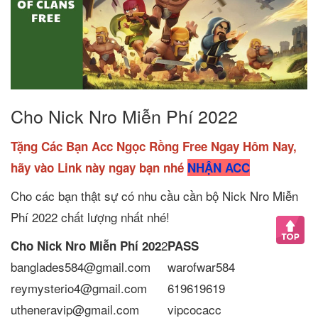
Cho Nick Nro Miễn Phí 2022
Tặng Các Bạn Acc Ngọc Rồng Free Ngay Hôm Nay,
hãy vào Link này ngay bạn nhé
NHẬN ACC
Cho các bạn thật sự có nhu cầu cần bộ Nick Nro Miễn
Phí 2022 chất lượng nhất nhé!
2
Cho Nick Nro Miễn Phí 202
PASS
banglades584@gmail.com
warofwar584
reymysterio4@gmail.com
619619619
utheneravip@gmail.com
vipcocacc