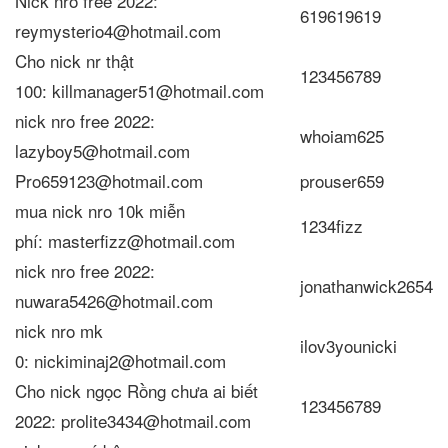
Nick nro free 2022:
619619619
reymysterio4@hotmail.com
Cho nick nr thật
123456789
100: killmanager51@hotmail.com
nick nro free 2022:
whoiam625
lazyboy5@hotmail.com
Pro659123@hotmail.com
prouser659
mua nick nro 10k miễn
1234fizz
phí: masterfizz@hotmail.com
nick nro free 2022:
jonathanwick2654
nuwara5426@hotmail.com
nick nro mk
ilov3younicki
0: nickiminaj2@hotmail.com
Cho nick ngọc Rồng chưa ai biết
123456789
2022: prolite3434@hotmail.com