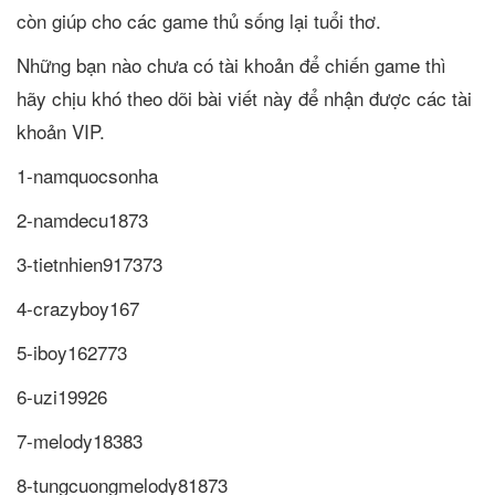
còn giúp cho các game thủ sống lại tuổi thơ.
Những bạn nào chưa có tài khoản để chiến game thì
hãy chịu khó theo dõi bài viết này để nhận được các tài
khoản VIP.
1-namquocsonha
2-namdecu1873
3-tietnhien917373
4-crazyboy167
5-iboy162773
6-uzi19926
7-melody18383
8-tungcuongmelody81873