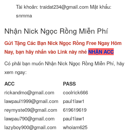
Tài khoản: traidat234@gmail.com Mật khẩu:
snmma
Nhận Nick Ngọc Rồng Miễn Phí
Gửi Tặng Các Bạn Nick Ngọc Rồng Free Ngay Hôm
Nay, bạn hãy nhấn vào Link này nhé
NHẬN ACC
Có phải bạn muốn Nhận Nick Ngọc Rồng Miễn Phí, hãy
xem ngay:
ACC
PASS
rickandmo@gmail.com
coolrick666
lawpaul1999@gmail.com
paul1law1
reymyste09@gmail.com
619619619
lawpau790@gmail.com
paul1law1
lazyboy900@gmail.com
whoiam625