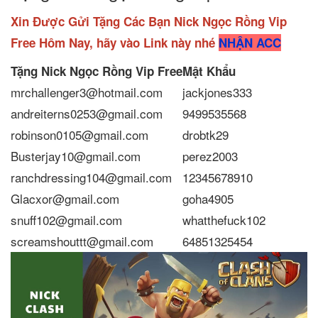
Xin Được Gửi Tặng Các Bạn Nick Ngọc Rồng Vip
Free Hôm Nay, hãy vào Link này nhé
NHẬN ACC
Tặng Nick Ngọc Rồng Vip
Free
Mật Khẩu
mrchallenger3@hotmail.com
jackjones333
andreiterns0253@gmail.com
9499535568
robinson0105@gmail.com
drobtk29
Busterjay10@gmail.com
perez2003
ranchdressing104@gmail.com
12345678910
Glacxor@gmail.com
goha4905
snuff102@gmail.com
whatthefuck102
screamshouttt@gmail.com
64851325454