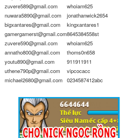
zuvere589@gmail.com
whoiam625
nuwara5890@gmail.com
jonathanwick2654
bigxantares@gmail.com
kingxantares1
gamergamerst@gmail.com
8645384558st
zuvere590@gmail.com
whoiam625
annatho800@gmail.com
thoms0n658
youtu890@gmail.com
911911911
uthene790p@gmail.com
vipcocacc
michael2680@gmail.com
0234587412abc