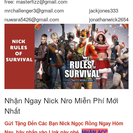
free: masterfizz@gmail.com
mrchallenger3@gmail.com
jackjones333
nuwara5426@gmail.com
jonathanwick2654
Nhận Ngay Nick Nro Miễn Phí Mới
Nhất
Gửi Tặng Đến Các Bạn Nick Ngọc Rồng Ngay Hôm
Nay, hãy nhấn vào Link này nhé
NHẬN ACC