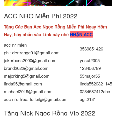
ACC NRO Miễn Phí 2022
Tặng Các Bạn Acc Ngọc Rồng Miễn Phí Ngay Hôm
Nay, hãy nhấn vào Link này nhé
NHẬN ACC
acc nr mien
3569851426
phi: drstrange01@gmail.com
jokerboss2000@gmail.com
yusuf2005
brand2022@gmail.com
123456789
majorking5@gmail.com
55major55
linda95@gmail.com
linda5526321145
michael2019@gmail.com
0234587412abc
acc nro free: fullbilgi@gmail.com
agit2131
Tặng Nick Ngọc Rồng Vip 2022