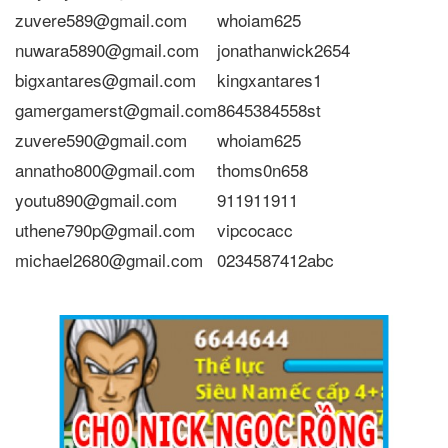
zuvere589@gmail.com
whoiam625
nuwara5890@gmail.com
jonathanwick2654
bigxantares@gmail.com
kingxantares1
gamergamerst@gmail.com
8645384558st
zuvere590@gmail.com
whoiam625
annatho800@gmail.com
thoms0n658
youtu890@gmail.com
911911911
uthene790p@gmail.com
vipcocacc
michael2680@gmail.com
0234587412abc