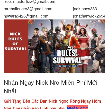
free: masterfizz@gmail.com
mrchallenger3@gmail.com
jackjones333
nuwara5426@gmail.com
jonathanwick2654
Nhận Ngay Nick Nro Miễn Phí Mới
Nhất
Gửi Tặng Đến Các Bạn Nick Ngọc Rồng Ngay Hôm
Nay, hãy nhấn vào Link này nhé
NHẬN ACC