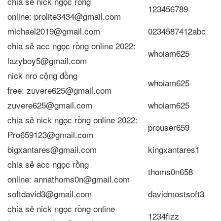
chia sẻ nick ngọc rồng
123456789
online: prolite3434@gmail.com
michael2019@gmail.com
0234587412abc
chia sẻ acc ngọc rồng online 2022:
whoiam625
lazyboy5@gmail.com
nick nro cộng đồng
whoiam625
free: zuvere625@gmail.com
zuvere625@gmail.com
whoiam625
chia sẻ nick ngọc rồng online 2022:
prouser659
Pro659123@gmail.com
bigxantares@gmail.com
kingxantares1
chia sẻ acc ngọc rồng
thoms0n658
online: annathoms0n@gmail.com
softdavid3@gmail.com
davidmostsoft3
chia sẻ nick ngọc rồng online
1234fizz