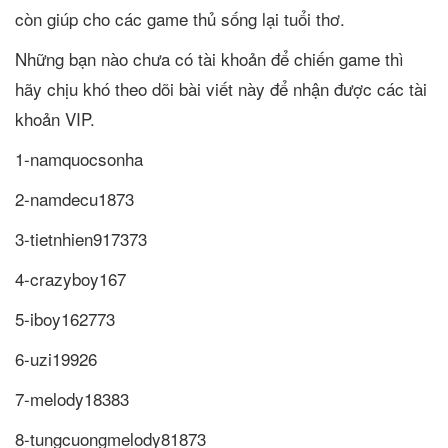
còn giúp cho các game thủ sống lại tuổi thơ.
Những bạn nào chưa có tài khoản để chiến game thì
hãy chịu khó theo dõi bài viết này để nhận được các tài
khoản VIP.
1-namquocsonha
2-namdecu1873
3-tietnhien917373
4-crazyboy167
5-iboy162773
6-uzi19926
7-melody18383
8-tungcuongmelody81873