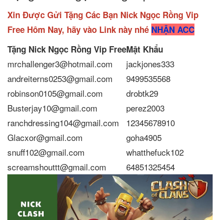
Xin Được Gửi Tặng Các Bạn Nick Ngọc Rồng Vip
Free Hôm Nay, hãy vào Link này nhé
NHẬN ACC
Tặng Nick Ngọc Rồng Vip
Free
Mật Khẩu
mrchallenger3@hotmail.com
jackjones333
andreiterns0253@gmail.com
9499535568
robinson0105@gmail.com
drobtk29
Busterjay10@gmail.com
perez2003
ranchdressing104@gmail.com
12345678910
Glacxor@gmail.com
goha4905
snuff102@gmail.com
whatthefuck102
screamshouttt@gmail.com
64851325454