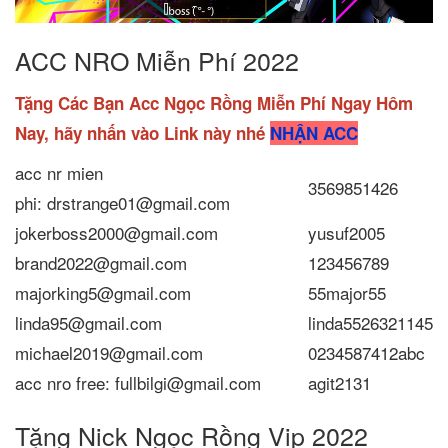
ACC NRO Miễn Phí 2022
Tặng Các Bạn Acc Ngọc Rồng Miễn Phí Ngay Hôm
Nay, hãy nhấn vào Link này nhé
NHẬN ACC
acc nr mien
3569851426
phi: drstrange01@gmail.com
jokerboss2000@gmail.com
yusuf2005
brand2022@gmail.com
123456789
majorking5@gmail.com
55major55
linda95@gmail.com
linda5526321145
michael2019@gmail.com
0234587412abc
acc nro free: fullbilgi@gmail.com
agit2131
Tặng Nick Ngọc Rồng Vip 2022