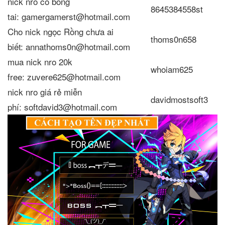
nick nro có bông
8645384558st
tai: gamergamerst@hotmail.com
Cho nick ngọc Rồng chưa ai
thoms0n658
biết: annathoms0n@hotmail.com
mua nick nro 20k
whoiam625
free: zuvere625@hotmail.com
nick nro giá rẻ miễn
davidmostsoft3
phí: softdavid3@hotmail.com