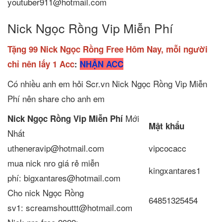
youtuber911@hotmail.com
Nick Ngọc Rồng Vip Miễn Phí
Tặng 99 Nick Ngọc Rồng Free Hôm Nay, mỗi người
chỉ nên lấy 1 Acc
:
NHẬN ACC
Có nhiều anh em hỏi Scr.vn Nick Ngọc Rồng Vip Miễn
Phí nên share cho anh em
Mới
Nick Ngọc Rồng Vip Miễn Phí
Mật khẩu
Nhất
utheneravip@hotmail.com
vipcocacc
mua nick nro giá rẻ miễn
kingxantares1
phí: bigxantares@hotmail.com
Cho nick Ngọc Rồng
64851325454
sv1: screamshouttt@hotmail.com