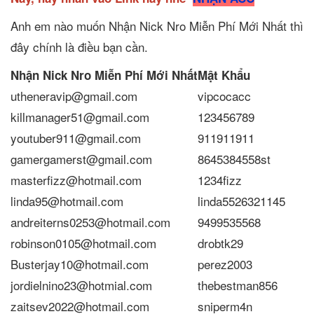
Anh em nào muốn Nhận Nick Nro Miễn Phí Mới Nhất thì
đây chính là điều bạn cần.
Nhận Nick Nro Miễn Phí Mới Nhất
Mật Khẩu
utheneravip@gmail.com
vipcocacc
killmanager51@gmail.com
123456789
youtuber911@gmail.com
911911911
gamergamerst@gmail.com
8645384558st
masterfizz@hotmail.com
1234fizz
linda95@hotmail.com
linda5526321145
andreiterns0253@hotmail.com
9499535568
robinson0105@hotmail.com
drobtk29
Busterjay10@hotmail.com
perez2003
jordielnino23@hotmial.com
thebestman856
zaitsev2022@hotmail.com
sniperm4n