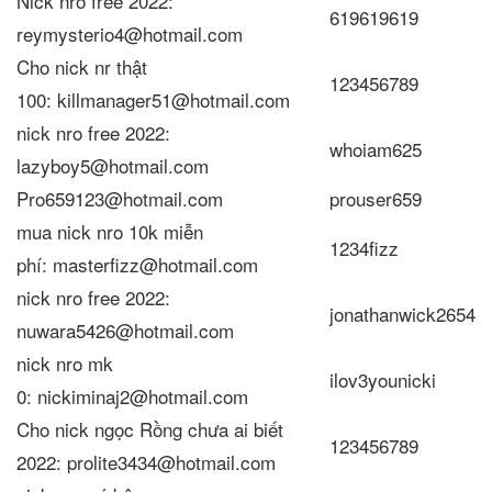
Nick nro free 2022:
619619619
reymysterio4@hotmail.com
Cho nick nr thật
123456789
100: killmanager51@hotmail.com
nick nro free 2022:
whoiam625
lazyboy5@hotmail.com
Pro659123@hotmail.com
prouser659
mua nick nro 10k miễn
1234fizz
phí: masterfizz@hotmail.com
nick nro free 2022:
jonathanwick2654
nuwara5426@hotmail.com
nick nro mk
ilov3younicki
0: nickiminaj2@hotmail.com
Cho nick ngọc Rồng chưa ai biết
123456789
2022: prolite3434@hotmail.com