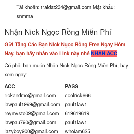
Tài khoản: traidat234@gmail.com Mật khẩu:
snmma
Nhận Nick Ngọc Rồng Miễn Phí
Gửi Tặng Các Bạn Nick Ngọc Rồng Free Ngay Hôm
Nay, bạn hãy nhấn vào Link này nhé
NHẬN ACC
Có phải bạn muốn Nhận Nick Ngọc Rồng Miễn Phí, hãy
xem ngay:
ACC
PASS
rickandmo@gmail.com
coolrick666
lawpaul1999@gmail.com
paul1law1
reymyste09@gmail.com
619619619
lawpau790@gmail.com
paul1law1
lazyboy900@gmail.com
whoiam625