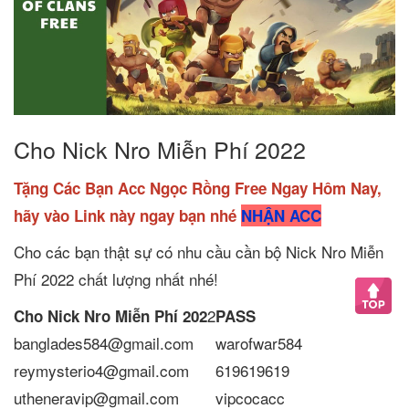
Cho Nick Nro Miễn Phí 2022
Tặng Các Bạn Acc Ngọc Rồng Free Ngay Hôm Nay,
hãy vào Link này ngay bạn nhé
NHẬN ACC
Cho các bạn thật sự có nhu cầu cần bộ Nick Nro Miễn
Phí 2022 chất lượng nhất nhé!
2
Cho Nick Nro Miễn Phí 202
PASS
banglades584@gmail.com
warofwar584
reymysterio4@gmail.com
619619619
utheneravip@gmail.com
vipcocacc