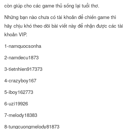
còn giúp cho các game thủ sống lại tuổi thơ.
Những bạn nào chưa có tài khoản để chiến game thì
hãy chịu khó theo dõi bài viết này để nhận được các tài
khoản VIP.
1-namquocsonha
2-namdecu1873
3-tietnhien917373
4-crazyboy167
5-iboy162773
6-uzi19926
7-melody18383
8-tungcuongmelody81873