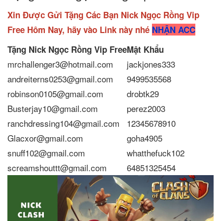
Xin Được Gửi Tặng Các Bạn Nick Ngọc Rồng Vip
Free Hôm Nay, hãy vào Link này nhé
NHẬN ACC
Tặng Nick Ngọc Rồng Vip
Free
Mật Khẩu
mrchallenger3@hotmail.com
jackjones333
andreiterns0253@gmail.com
9499535568
robinson0105@gmail.com
drobtk29
Busterjay10@gmail.com
perez2003
ranchdressing104@gmail.com
12345678910
Glacxor@gmail.com
goha4905
snuff102@gmail.com
whatthefuck102
screamshouttt@gmail.com
64851325454