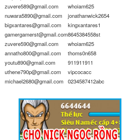
zuvere589@gmail.com
whoiam625
nuwara5890@gmail.com
jonathanwick2654
bigxantares@gmail.com
kingxantares1
gamergamerst@gmail.com
8645384558st
zuvere590@gmail.com
whoiam625
annatho800@gmail.com
thoms0n658
youtu890@gmail.com
911911911
uthene790p@gmail.com
vipcocacc
michael2680@gmail.com
0234587412abc