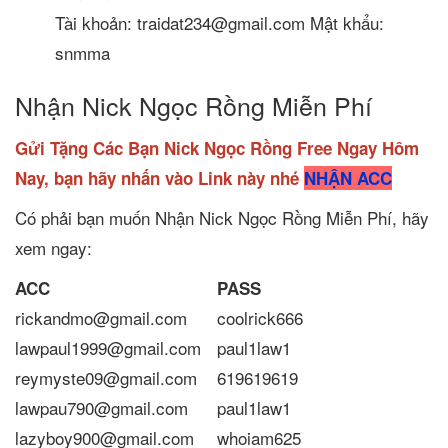
Tài khoản: traidat234@gmail.com Mật khẩu:
snmma
Nhận Nick Ngọc Rồng Miễn Phí
Gửi Tặng Các Bạn Nick Ngọc Rồng Free Ngay Hôm
Nay, bạn hãy nhấn vào Link này nhé
NHẬN ACC
Có phải bạn muốn Nhận Nick Ngọc Rồng Miễn Phí, hãy
xem ngay:
ACC
PASS
rickandmo@gmail.com
coolrick666
lawpaul1999@gmail.com
paul1law1
reymyste09@gmail.com
619619619
lawpau790@gmail.com
paul1law1
lazyboy900@gmail.com
whoiam625