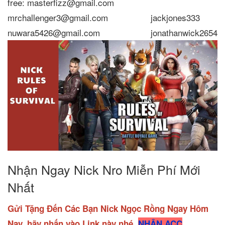
free: masterfizz@gmail.com
mrchallenger3@gmail.com
jackjones333
nuwara5426@gmail.com
jonathanwick2654
Nhận Ngay Nick Nro Miễn Phí Mới
Nhất
Gửi Tặng Đến Các Bạn Nick Ngọc Rồng Ngay Hôm
Nay, hãy nhấn vào Link này nhé
NHẬN ACC