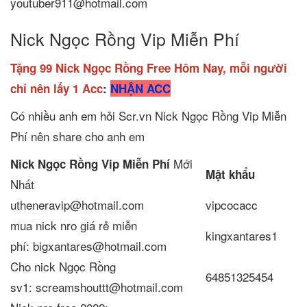
youtuber911@hotmail.com
Nick Ngọc Rồng Vip Miễn Phí
Tặng 99 Nick Ngọc Rồng Free Hôm Nay, mỗi người
chỉ nên lấy 1 Acc
:
NHẬN ACC
Có nhiều anh em hỏi Scr.vn Nick Ngọc Rồng Vip Miễn
Phí nên share cho anh em
Mới
Nick Ngọc Rồng Vip Miễn Phí
Mật khẩu
Nhất
utheneravip@hotmail.com
vipcocacc
mua nick nro giá rẻ miễn
kingxantares1
phí: bigxantares@hotmail.com
Cho nick Ngọc Rồng
64851325454
sv1: screamshouttt@hotmail.com