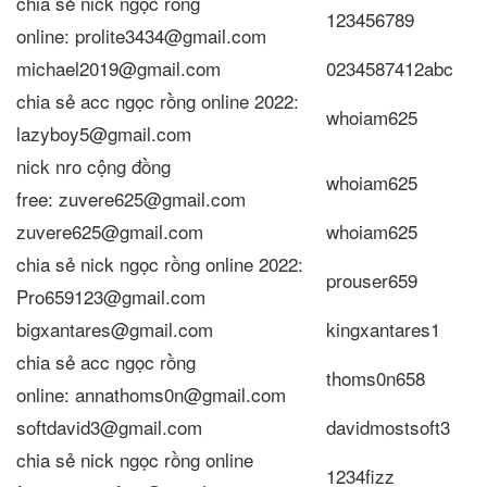
chia sẻ nick ngọc rồng
123456789
online: prolite3434@gmail.com
michael2019@gmail.com
0234587412abc
chia sẻ acc ngọc rồng online 2022:
whoiam625
lazyboy5@gmail.com
nick nro cộng đồng
whoiam625
free: zuvere625@gmail.com
zuvere625@gmail.com
whoiam625
chia sẻ nick ngọc rồng online 2022:
prouser659
Pro659123@gmail.com
bigxantares@gmail.com
kingxantares1
chia sẻ acc ngọc rồng
thoms0n658
online: annathoms0n@gmail.com
softdavid3@gmail.com
davidmostsoft3
chia sẻ nick ngọc rồng online
1234fizz