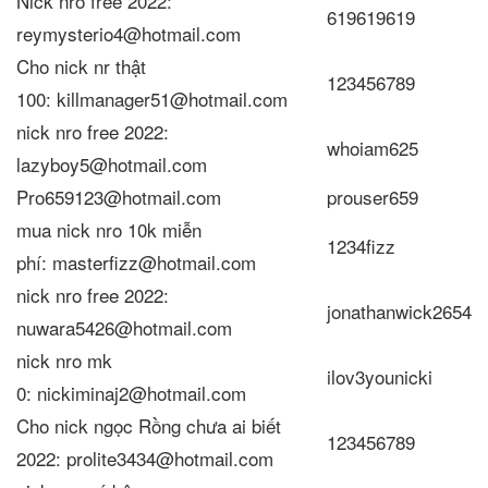
Nick nro free 2022:
619619619
reymysterio4@hotmail.com
Cho nick nr thật
123456789
100: killmanager51@hotmail.com
nick nro free 2022:
whoiam625
lazyboy5@hotmail.com
Pro659123@hotmail.com
prouser659
mua nick nro 10k miễn
1234fizz
phí: masterfizz@hotmail.com
nick nro free 2022:
jonathanwick2654
nuwara5426@hotmail.com
nick nro mk
ilov3younicki
0: nickiminaj2@hotmail.com
Cho nick ngọc Rồng chưa ai biết
123456789
2022: prolite3434@hotmail.com