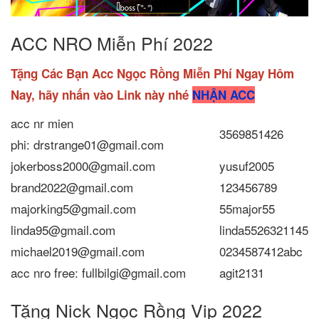
ACC NRO Miễn Phí 2022
Tặng Các Bạn Acc Ngọc Rồng Miễn Phí Ngay Hôm
Nay, hãy nhấn vào Link này nhé
NHẬN ACC
acc nr mien
3569851426
phi: drstrange01@gmail.com
jokerboss2000@gmail.com
yusuf2005
brand2022@gmail.com
123456789
majorking5@gmail.com
55major55
linda95@gmail.com
linda5526321145
michael2019@gmail.com
0234587412abc
acc nro free: fullbilgi@gmail.com
agit2131
Tặng Nick Ngọc Rồng Vip 2022