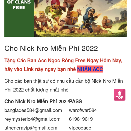
Cho Nick Nro Miễn Phí 2022
Tặng Các Bạn Acc Ngọc Rồng Free Ngay Hôm Nay,
hãy vào Link này ngay bạn nhé
NHẬN ACC
Cho các bạn thật sự có nhu cầu cần bộ Nick Nro Miễn
Phí 2022 chất lượng nhất nhé!
2
Cho Nick Nro Miễn Phí 202
PASS
banglades584@gmail.com
warofwar584
reymysterio4@gmail.com
619619619
utheneravip@gmail.com
vipcocacc