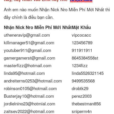
Anh em nào muốn Nhận Nick Nro Miễn Phí Mới Nhất thì
đây chính là điều bạn cần.
Nhận Nick Nro Miễn Phí Mới Nhất
Mật Khẩu
utheneravip@gmail.com
vipcocacc
killmanager51@gmail.com
123456789
youtuber911@gmail.com
911911911
gamergamerst@gmail.com
8645384558st
masterfizz@hotmail.com
1234fizz
linda95@hotmail.com
linda5526321145
andreiterns0253@hotmail.com
9499535568
robinson0105@hotmail.com
drobtk29
Busterjay10@hotmail.com
perez2003
jordielnino23@hotmial.com
thebestman856
zaitsev2022@hotmail.com
sniperm4n