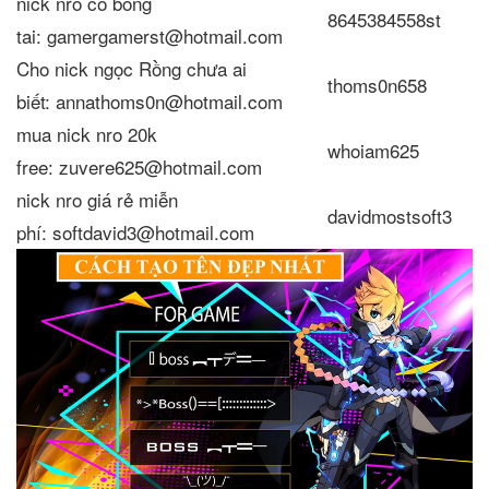
nick nro có bông
8645384558st
tai: gamergamerst@hotmail.com
Cho nick ngọc Rồng chưa ai
thoms0n658
biết: annathoms0n@hotmail.com
mua nick nro 20k
whoiam625
free: zuvere625@hotmail.com
nick nro giá rẻ miễn
davidmostsoft3
phí: softdavid3@hotmail.com